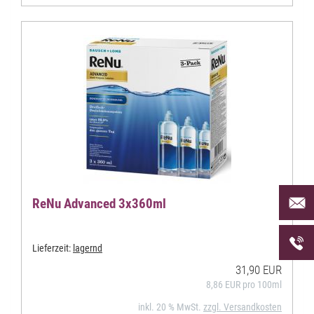
Per Mai
ReNu Advanced 3x360ml
uns an 
Telefon
Lieferzeit:
lagernd
uns unt
31,90 EUR
8,86 EUR pro 100ml
inkl. 20 % MwSt.
zzgl. Versandkosten