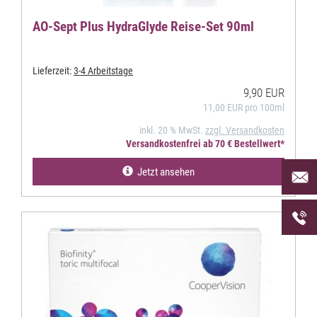
AO-Sept Plus HydraGlyde Reise-Set 90ml
Lieferzeit:
3-4 Arbeitstage
9,90 EUR
11,00 EUR pro 100ml
inkl. 20 % MwSt.
zzgl. Versandkosten
Versandkostenfrei ab 70 € Bestellwert*
Per Mai
Jetzt ansehen
uns an 
Telefon
uns unt