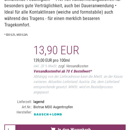
besonders gute Verträglichkeit, auch bei Daueranwendung •
Ideal für alle Kontaktlinsen (weiche und formstabile) auch
während des Tragens - für einen merklich besseren
Tragekomfort.
* EDO 0,2%, MDO 0,24%
13,90 EUR
139,00 EUR pro 100ml
inkl. 20 % MwSt.
zzgl. Versandkosten
Versandkostenfrei ab 70 € Bestellwert*
Abhängig von der Lieferadresse kann die MwSt. an der Kasse
variieren. Aktuelles Lieferland: Austria. Die, dem Lieferland
entsprechende gesetzl. MWSt. wird im Bestellprozess
angepasst.
Lieferzeit:
lagernd
Art.Nr.:
Biotrue MDO Augentropfen
Hersteller:
In den Warenkorb