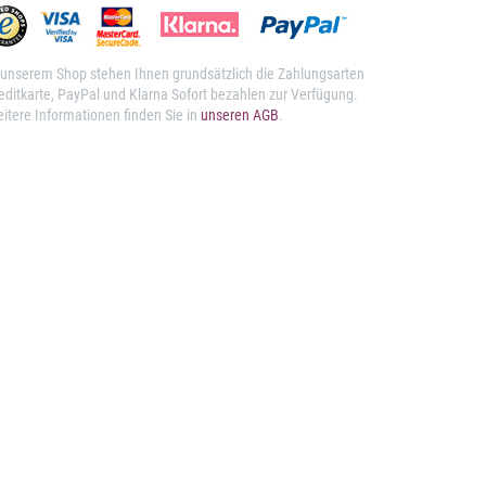
 unserem Shop stehen Ihnen grundsätzlich die Zahlungsarten
editkarte, PayPal und Klarna Sofort bezahlen zur Verfügung.
itere Informationen finden Sie in
unseren AGB
.