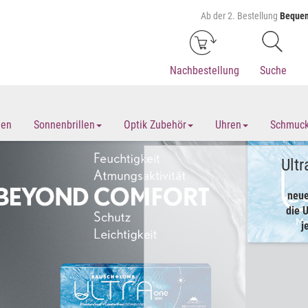
Ab der 2. Bestellung
Bequem
Nachbestellung
Suche
len
Sonnenbrillen
Optik Zubehör
Uhren
Schmuc
Ult
neue
die 
j