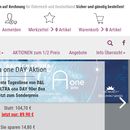
 auf Rechnung
für Österreich und Deutschland
Sicher und günstig bestellen!
Anmelden
Merkzettel
0
Artikel
Warenkorb
0
Artikel
k
AKTIONEN zum 1/2 Preis
Angebote
Info Übersicht
ra one DAY Aktion
ste Tageslinse von B&L
ULTRA one DAY 90er Box
etzt zum Sonderpreis
Statt: 104,70 €
jetzt nur: 89,90 €
Sie sparen 14,80 €