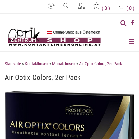
(
0
)
(
0
)
Startseite
»
Kontaktlinsen
»
Monatslinsen
»
Air Optix Colors, 2er-Pack
Air Optix Colors, 2er-Pack