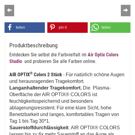
Zurück
Wei
teilen
pin it
teilen
Produktbeschreibung
Entdecken Sie selbst die Farbvielfalt im
Air Optix Colors
Studio
und probieren Sie alle Farben online.
®
AIR OPTIX
Colors 2 Stück
-
Für natürlich schöne Augen
.
und herausragenden Tragekomfort
Langanhaltender Tragekomfort.
Die Plasma-
Oberfläche der AIR OPTIX® COLORS ist
feuchtigkeitsspeichernd und besonders
ablagerungsresistent. Für eine klare Sicht, hohe
Benetzbarkeit und langes, komfortables Tragen von
Tag 1 bis Tag 30*1.
.
Sauerstoffdurchlässigkeit
AIR OPTIX® COLORS
lassen bis zu 6x mehr Sauerstoff an das Auge als