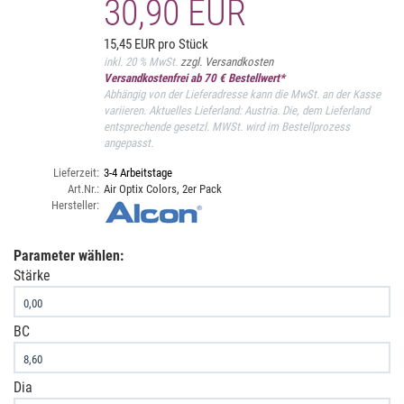
30,90 EUR
15,45 EUR pro Stück
inkl. 20 % MwSt.
zzgl. Versandkosten
Versandkostenfrei ab 70 € Bestellwert*
Abhängig von der Lieferadresse kann die MwSt. an der Kasse
variieren. Aktuelles Lieferland: Austria. Die, dem Lieferland
entsprechende gesetzl. MWSt. wird im Bestellprozess
angepasst.
Lieferzeit:
3-4 Arbeitstage
Art.Nr.:
Air Optix Colors, 2er Pack
Hersteller:
Parameter wählen:
Stärke
BC
Dia