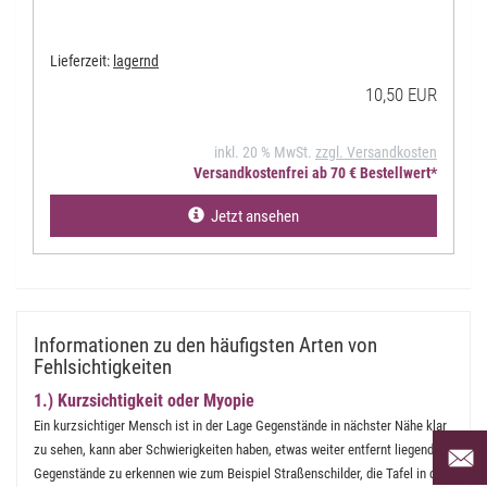
Lieferzeit:
lagernd
10,50 EUR
inkl. 20 % MwSt.
zzgl. Versandkosten
Versandkostenfrei ab 70 € Bestellwert*
Jetzt ansehen
Informationen zu den häufigsten Arten von
Fehlsichtigkeiten
1.) Kurzsichtigkeit oder Myopie
Ein kurzsichtiger Mensch ist in der Lage Gegenstände in nächster Nähe klar
Per Mai
zu sehen, kann aber Schwierigkeiten haben, etwas weiter entfernt liegende
uns an 
Gegenstände zu erkennen wie zum Beispiel Straßenschilder, die Tafel in der