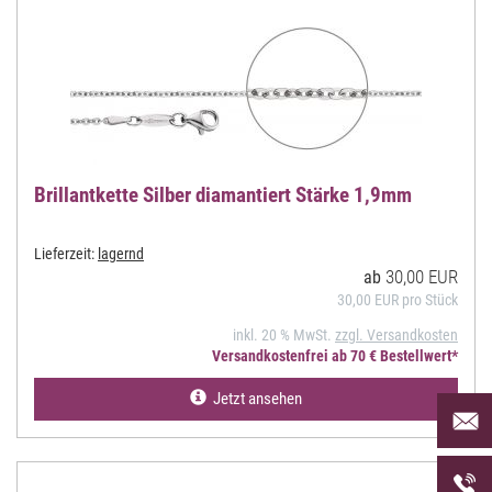
Brillantkette Silber diamantiert Stärke 1,9mm
Lieferzeit:
lagernd
30,00 EUR
ab
30,00 EUR pro Stück
inkl. 20 % MwSt.
zzgl. Versandkosten
Versandkostenfrei ab 70 € Bestellwert*
Jetzt ansehen
Per Mai
uns an 
Telefon