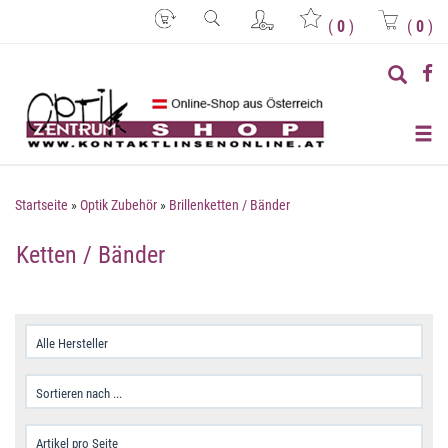
(
0
)
(
0
)
Startseite
»
Optik Zubehör
»
Brillenketten / Bänder
Ketten / Bänder