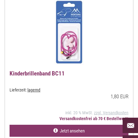
Kinderbrillenband BC11
Lieferzeit:
lagernd
1,80 EUR
inkl. 20 % MwSt.
zzgl. Versandkosten
Versandkostenfrei ab 70 € Bestellwert*
Per Mai
uns an 
Jetzt ansehen