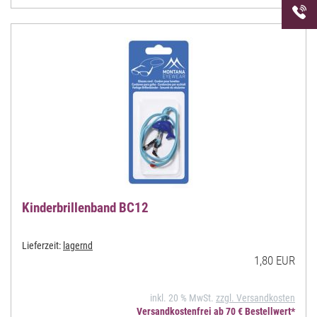
Telefon
uns unt
Kinderbrillenband BC12
Lieferzeit:
lagernd
1,80 EUR
inkl. 20 % MwSt.
zzgl. Versandkosten
Versandkostenfrei ab 70 € Bestellwert*