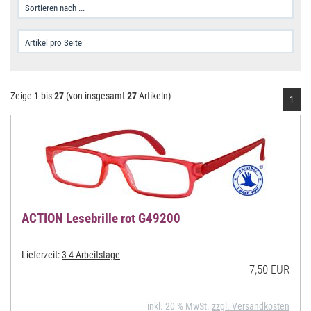
Zeige
1
bis
27
(von insgesamt
27
Artikeln)
1
ACTION Lesebrille rot G49200
Lieferzeit:
3-4 Arbeitstage
7,50 EUR
inkl. 20 % MwSt.
zzgl. Versandkosten