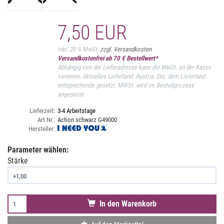
7,50 EUR
inkl. 20 % MwSt.
zzgl. Versandkosten
Versandkostenfrei ab 70 € Bestellwert*
Abhängig von der Lieferadresse kann die MwSt. an der Kasse
variieren. Aktuelles Lieferland: Austria. Die, dem Lieferland
entsprechende gesetzl. MWSt. wird im Bestellprozess
angepasst.
Lieferzeit:
3-4 Arbeitstage
Art.Nr.:
Action schwarz G49000
Hersteller:
Parameter wählen:
Stärke
In den Warenkorb