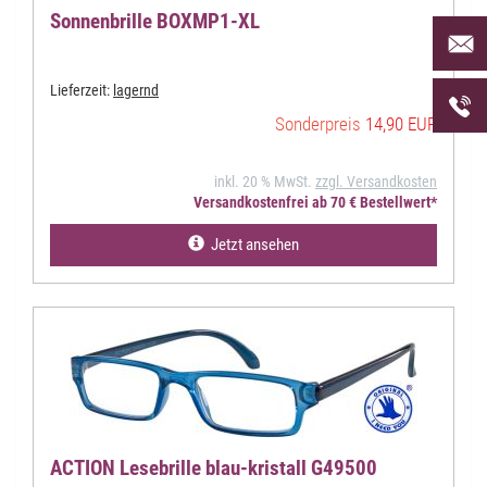
Sonnenbrille BOXMP1-XL
Per Mai
uns an 
Lieferzeit:
lagernd
Telefon
uns unt
Sonderpreis
14,90 EUR
inkl. 20 % MwSt.
zzgl. Versandkosten
Versandkostenfrei ab 70 € Bestellwert*
Jetzt ansehen
ACTION Lesebrille blau-kristall G49500