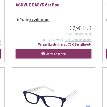
ACUVUE OASYS 6er Box
Lieferzeit:
3-4 Arbeitstage
R
32,90 EUR
5,48 EUR pro Stück
n
inkl. 20 % MwSt.
zzgl. Versandkosten
*
Versandkostenfrei ab 70 € Bestellwert*
Jetzt ansehen