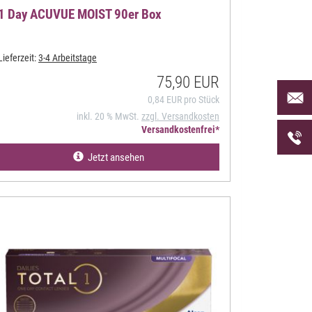
1 Day ACUVUE MOIST 90er Box
Lieferzeit:
3-4 Arbeitstage
75,90 EUR
Per Mai
0,84 EUR pro Stück
uns an 
inkl. 20 % MwSt.
zzgl. Versandkosten
Telefon
Versandkostenfrei*
uns unt
Jetzt ansehen