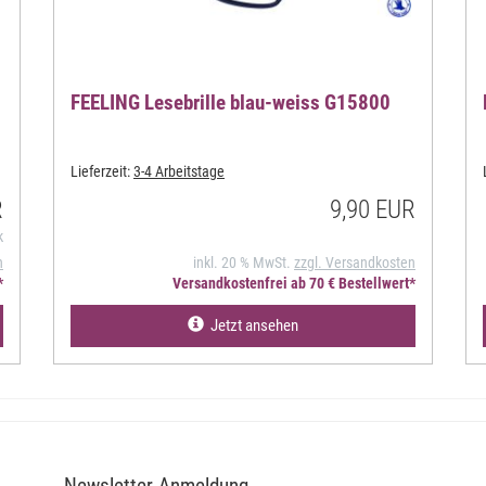
FEELING Lesebrille blau-weiss G15800
Lieferzeit:
3-4 Arbeitstage
R
9,90 EUR
k
n
inkl. 20 % MwSt.
zzgl. Versandkosten
*
Versandkostenfrei ab 70 € Bestellwert*
Jetzt ansehen
Newsletter-Anmeldung