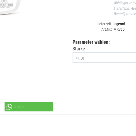
Abhängig von d
Lieferland: Au
Bestellprozes
Lieferzeit:
lagernd
Art.Nr.:
MR76D
Parameter wählen:
Stärke
teilen