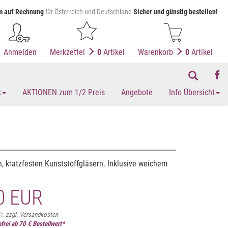
 auf Rechnung
für Österreich und Deutschland
Sicher und günstig bestellen!
Anmelden
Merkzettel
0
Artikel
Warenkorb
0
Artikel
k
AKTIONEN zum 1/2 Preis
Angebote
Info Übersicht
n, kratzfesten Kunststoffgläsern. Inklusive weichem
0 EUR
St.
zzgl. Versandkosten
frei ab 70 € Bestellwert*