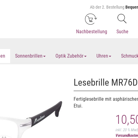
Ab der 2. Bestellung
Bequem
Nachbestellung
Suche
len
Sonnenbrillen
Optik Zubehör
Uhren
Schmuc
Lesebrille MR76D
Fertiglesebrille mit asphärische
Etui.
10,5
inkl. 20 % Mw
Versandkosten