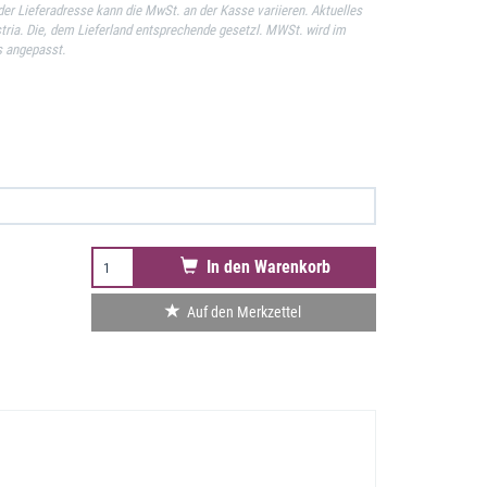
er Lieferadresse kann die MwSt. an der Kasse variieren. Aktuelles
stria. Die, dem Lieferland entsprechende gesetzl. MWSt. wird im
s angepasst.
In den Warenkorb
Auf den Merkzettel