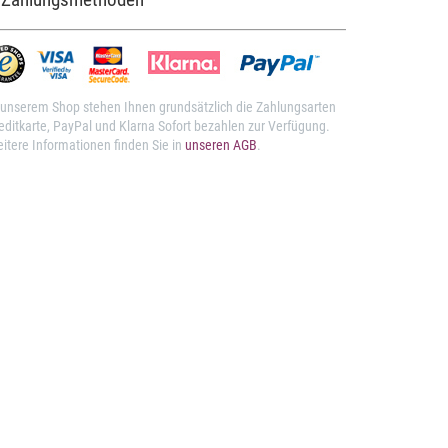
 unserem Shop stehen Ihnen grundsätzlich die Zahlungsarten
editkarte, PayPal und Klarna Sofort bezahlen zur Verfügung.
itere Informationen finden Sie in
unseren AGB
.