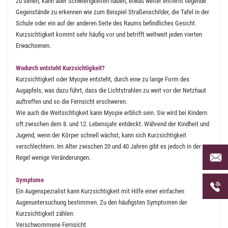
zu sehen, kann aber Schwierigkeiten haben, etwas weiter entfernt liegende
Gegenstände zu erkennen wie zum Beispiel Straßenschilder, die Tafel in der
Schule oder ein auf der anderen Seite des Raums befindliches Gesicht.
Kurzsichtigkeit kommt sehr häufig vor und betrifft weltweit jeden vierten
Erwachsenen.
Wodurch entsteht Kurzsichtigkeit?
Kurzsichtigkeit oder Myopie entsteht, durch eine zu lange Form des
Augapfels, was dazu führt, dass die Lichtstrahlen zu weit vor der Netzhaut
auftreffen und so die Fernsicht erschweren.
Wie auch die Weitsichtigkeit kann Myopie erblich sein. Sie wird bei Kindern
oft zwischen dem 8. und 12. Lebensjahr entdeckt. Während der Kindheit und
Jugend, wenn der Körper schnell wächst, kann sich Kurzsichtigkeit
verschlechtern. Im Alter zwischen 20 und 40 Jahren gibt es jedoch in der
Per Mai
Regel wenige Veränderungen.
uns an 
Symptome
Telefon
Ein Augenspezialist kann Kurzsichtigkeit mit Hilfe einer einfachen
uns unt
Augenuntersuchung bestimmen. Zu den häufigsten Symptomen der
Kurzsichtigkeit zählen:
Verschwommene Fernsicht