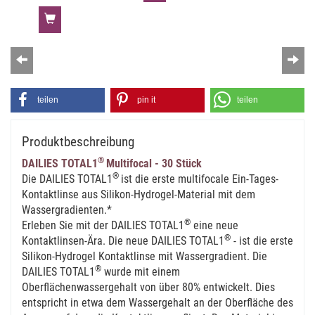
Zurück
Wei
teilen
pin it
teilen
Produktbeschreibung
®
DAILIES TOTAL1
Multifocal - 30 Stück
®
Die DAILIES TOTAL1
ist die erste multifocale Ein-Tages-
Kontaktlinse aus Silikon-Hydrogel-Material mit dem
Wassergradienten.*
®
Erleben Sie mit der DAILIES TOTAL1
eine neue
®
Kontaktlinsen-Ära. Die neue DAILIES TOTAL1
- ist die erste
Silikon-Hydrogel Kontaktlinse mit Wassergradient. Die
®
DAILIES TOTAL1
wurde mit einem
Oberflächenwassergehalt von über 80% entwickelt. Dies
entspricht in etwa dem Wassergehalt an der Oberfläche des