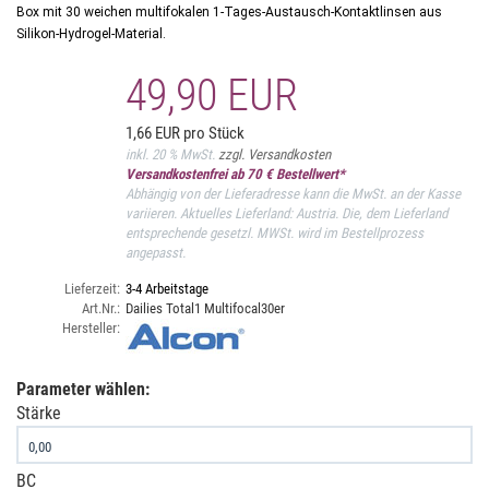
Box mit 30 weichen multifokalen 1-Tages-Austausch-Kontaktlinsen aus
Silikon-Hydrogel-Material.
49,90 EUR
1,66 EUR pro Stück
inkl. 20 % MwSt.
zzgl. Versandkosten
Versandkostenfrei ab 70 € Bestellwert*
Abhängig von der Lieferadresse kann die MwSt. an der Kasse
variieren. Aktuelles Lieferland: Austria. Die, dem Lieferland
entsprechende gesetzl. MWSt. wird im Bestellprozess
angepasst.
Lieferzeit:
3-4 Arbeitstage
Art.Nr.:
Dailies Total1 Multifocal30er
Hersteller:
Parameter wählen:
Stärke
BC