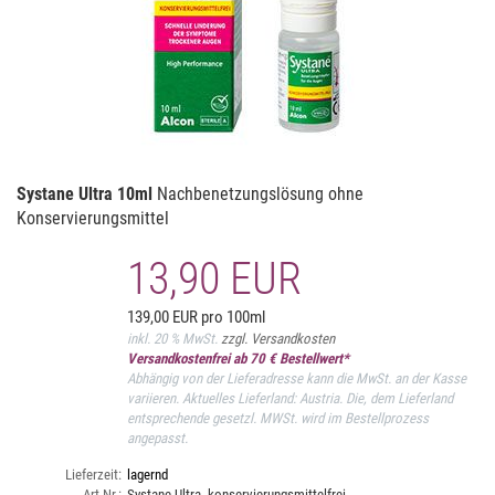
Systane Ultra 10ml
Nachbenetzungslösung ohne
Konservierungsmittel
13,90 EUR
139,00 EUR pro 100ml
inkl. 20 % MwSt.
zzgl. Versandkosten
Versandkostenfrei ab 70 € Bestellwert*
Abhängig von der Lieferadresse kann die MwSt. an der Kasse
variieren. Aktuelles Lieferland: Austria. Die, dem Lieferland
entsprechende gesetzl. MWSt. wird im Bestellprozess
angepasst.
Lieferzeit:
lagernd
Art.Nr.:
Systane Ultra, konservierungsmittelfrei