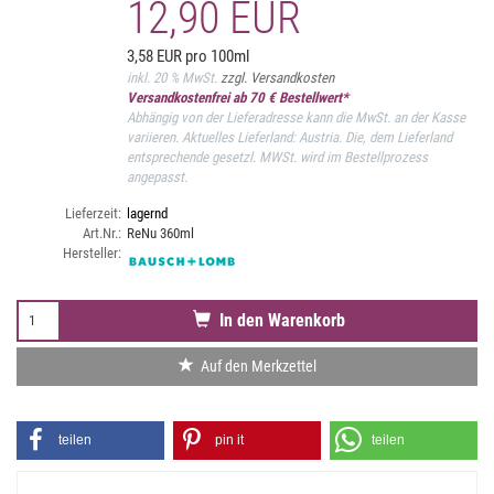
12,90 EUR
3,58 EUR pro 100ml
inkl. 20 % MwSt.
zzgl. Versandkosten
Versandkostenfrei ab 70 € Bestellwert*
Abhängig von der Lieferadresse kann die MwSt. an der Kasse
variieren. Aktuelles Lieferland: Austria. Die, dem Lieferland
entsprechende gesetzl. MWSt. wird im Bestellprozess
angepasst.
Lieferzeit:
lagernd
Art.Nr.:
ReNu 360ml
Hersteller:
In den Warenkorb
Auf den Merkzettel
teilen
pin it
teilen