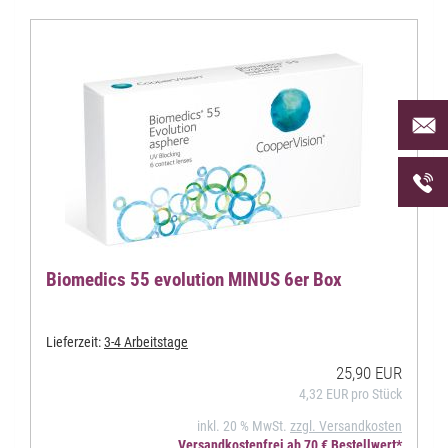
Per Mai
uns an 
Telefon
uns unt
Biomedics 55 evolution MINUS 6er Box
Lieferzeit:
3-4 Arbeitstage
25,90 EUR
4,32 EUR pro Stück
inkl. 20 % MwSt.
zzgl. Versandkosten
Versandkostenfrei ab 70 € Bestellwert*