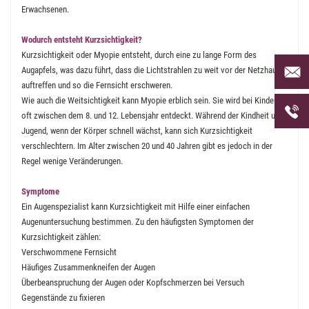
Erwachsenen.
Wodurch entsteht Kurzsichtigkeit?
Kurzsichtigkeit oder Myopie entsteht, durch eine zu lange Form des
Per Mai
Augapfels, was dazu führt, dass die Lichtstrahlen zu weit vor der Netzhaut
uns an 
auftreffen und so die Fernsicht erschweren.
Wie auch die Weitsichtigkeit kann Myopie erblich sein. Sie wird bei Kindern
Telefon
oft zwischen dem 8. und 12. Lebensjahr entdeckt. Während der Kindheit und
uns unt
Jugend, wenn der Körper schnell wächst, kann sich Kurzsichtigkeit
verschlechtern. Im Alter zwischen 20 und 40 Jahren gibt es jedoch in der
Regel wenige Veränderungen.
Symptome
Ein Augenspezialist kann Kurzsichtigkeit mit Hilfe einer einfachen
Augenuntersuchung bestimmen. Zu den häufigsten Symptomen der
Kurzsichtigkeit zählen:
Verschwommene Fernsicht
Häufiges Zusammenkneifen der Augen
Überbeanspruchung der Augen oder Kopfschmerzen bei Versuch
Gegenstände zu fixieren