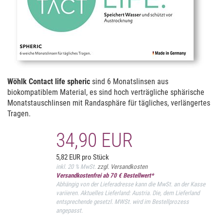
Wöhlk Contact life spheric
sind 6 Monatslinsen aus
biokompatiblem Material, es sind hoch verträgliche sphärische
Monatstauschlinsen mit Randasphäre für tägliches, verlängertes
Tragen.
34,90 EUR
5,82 EUR pro Stück
inkl. 20 % MwSt.
zzgl. Versandkosten
Versandkostenfrei ab 70 € Bestellwert*
Abhängig von der Lieferadresse kann die MwSt. an der Kasse
variieren. Aktuelles Lieferland: Austria. Die, dem Lieferland
entsprechende gesetzl. MWSt. wird im Bestellprozess
angepasst.