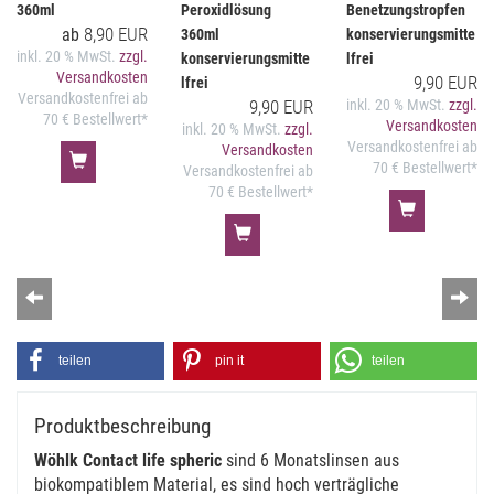
360ml
Peroxidlösung
Benetzungstropfen
8,90 EUR
ab
360ml
konservierungsmitte
inkl. 20 % MwSt.
zzgl.
konservierungsmitte
lfrei
Versandkosten
9,90 EUR
lfrei
Versandkostenfrei ab
9,90 EUR
inkl. 20 % MwSt.
zzgl.
70 € Bestellwert*
Versandkosten
inkl. 20 % MwSt.
zzgl.
Versandkostenfrei ab
Versandkosten
70 € Bestellwert*
Versandkostenfrei ab
70 € Bestellwert*
Zurück
Wei
teilen
pin it
teilen
Produktbeschreibung
Wöhlk Contact life spheric
sind 6 Monatslinsen aus
biokompatiblem Material, es sind hoch verträgliche