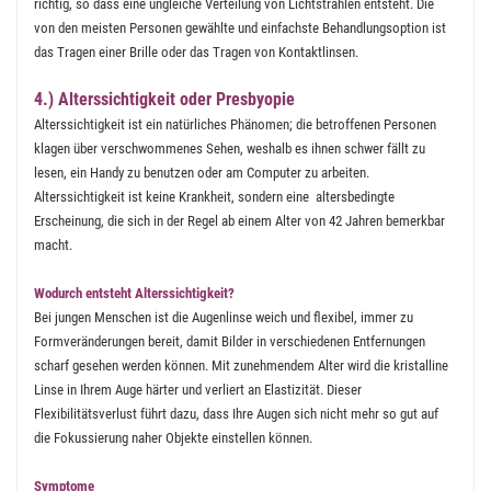
richtig, so dass eine ungleiche Verteilung von Lichtstrahlen entsteht. Die
von den meisten Personen gewählte und einfachste Behandlungsoption ist
das Tragen einer Brille oder das Tragen von Kontaktlinsen.
4.) Alterssichtigkeit oder Presbyopie
Alterssichtigkeit ist ein natürliches Phänomen; die betroffenen Personen
klagen über verschwommenes Sehen, weshalb es ihnen schwer fällt zu
lesen, ein Handy zu benutzen oder am Computer zu arbeiten.
Alterssichtigkeit ist keine Krankheit, sondern eine altersbedingte
Erscheinung, die sich in der Regel ab einem Alter von 42 Jahren bemerkbar
macht.
Wodurch entsteht Alterssichtigkeit?
Bei jungen Menschen ist die Augenlinse weich und flexibel, immer zu
Formveränderungen bereit, damit Bilder in verschiedenen Entfernungen
scharf gesehen werden können. Mit zunehmendem Alter wird die kristalline
Linse in Ihrem Auge härter und verliert an Elastizität. Dieser
Flexibilitätsverlust führt dazu, dass Ihre Augen sich nicht mehr so gut auf
die Fokussierung naher Objekte einstellen können.
Symptome