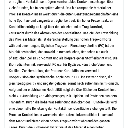
ermöglicht Kontaktlinsenträgern komfortables Kontaktlinsentragen über
viele Stunden, bis in den späten Abend. Das biokompatible Material der
Proclear Kontaktlinsen weist durch die guten Benetzungseigenschaften eine
hohe Spontan- und Langzeitverträglichkeit auf.
Ein hoher Prozentsatz an
Kontaktlinsenträgern klagt über den abnehmenden Tragekomfort,
verursacht durch das Abtrocknen der Kontaktlinse. Das Ziel der Entwicklung
des Proclear Materials ist die Sicherstellung des hohen Tragekomforts
während einer langen, täglichen Tragezeit.
Phosphorylcholine (PC) ist ein
Molekülbestandteil, das sowohl in menschlichen, tierischen als auch
pflanzlichen Zellen vorkommt und als körpereigener Stoff erkannt wird. Die
Biomedizintechnik verwendet PC u.a. für Bypässe, künstliche Venen und
Kanülen. Zur Herstellung der Proclear Kontaktlinsen verwendet
CooperVision eine synthetische Kopie des PC. PC ist zwitterionisch, d.h.
gleichzeitig positiv und negativ geladen, somit nach außen hin nicht-ionisch.
Aufgrund der elektrischen Neutralität neigt die Oberfläche der Kontaktlinse
nicht zur Ausbildung von Ablagerungen, z.B. Lipiden und Proteinen aus dem
Tränenfilm. Durch die hohe Wasserbindungsfähigkeit des PC Moleküls wird
eine dauerhafte Benetzung der Kontaktlinsenoberfläche sicher gestellt.
Die
Proclear Kontaktlinsen waren eine der ersten biokompatiblen Linsen auf
dem Markt und bieten einen hohen Tragekomfort während des ganzen
Tages.
Durch die Biokompatibilität weist das Material einen hohen