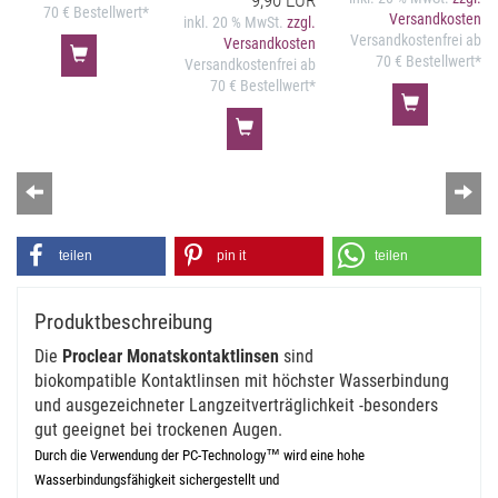
9,90 EUR
70 € Bestellwert*
Versandkosten
inkl. 20 % MwSt.
zzgl.
Versandkostenfrei ab
Versandkosten
70 € Bestellwert*
Versandkostenfrei ab
70 € Bestellwert*
Zurück
Wei
teilen
pin it
teilen
Produktbeschreibung
Die
Proclear Monatskontaktlinsen
sind
biokompatible Kontaktlinsen mit höchster Wasserbindung
und ausgezeichneter Langzeitverträglichkeit -besonders
gut geeignet bei trockenen Augen.
Durch die Verwendung der PC-Technology™ wird eine hohe
Wasserbindungsfähigkeit sichergestellt und