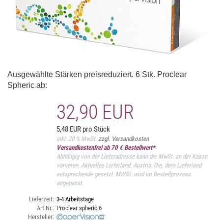
Ausgewählte Stärken preisreduziert. 6 Stk. Proclear
Spheric ab:
32,90 EUR
5,48 EUR pro Stück
inkl. 20 % MwSt.
zzgl. Versandkosten
Versandkostenfrei ab 70 € Bestellwert*
Abhängig von der Lieferadresse kann die MwSt. an der Kasse
variieren. Aktuelles Lieferland: Austria. Die, dem Lieferland
entsprechende gesetzl. MWSt. wird im Bestellprozess
angepasst.
Lieferzeit:
3-4 Arbeitstage
Art.Nr.:
Proclear spheric 6
Hersteller: