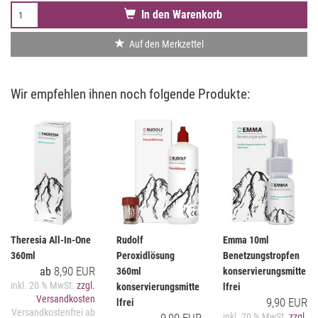
In den Warenkorb
Auf den Merkzettel
Wir empfehlen ihnen noch folgende Produkte:
Theresia All-In-One
Rudolf
Emma 10ml
360ml
Peroxidlösung
Benetzungstropfen
8,90 EUR
ab
360ml
konservierungsmitte
inkl. 20 % MwSt.
zzgl.
konservierungsmitte
lfrei
Versandkosten
9,90 EUR
lfrei
Versandkostenfrei ab
inkl. 20 % MwSt.
zzgl.