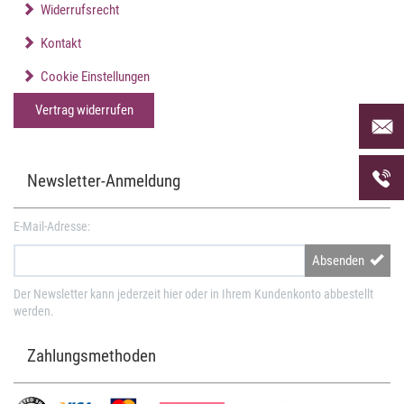
Widerrufsrecht
Kontakt
Cookie Einstellungen
Vertrag widerrufen
Per Mai
uns an 
Telefon
Newsletter-Anmeldung
uns unt
E-Mail-Adresse:
Absenden
Der Newsletter kann jederzeit hier oder in Ihrem Kundenkonto abbestellt
werden.
Zahlungsmethoden