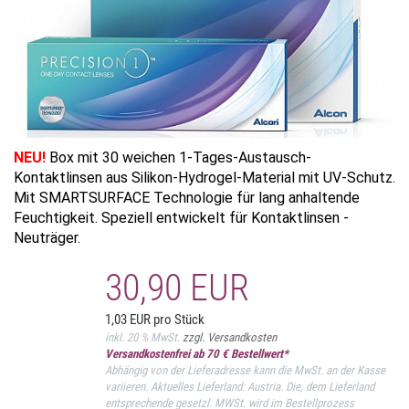
NEU!
Box mit 30 weichen 1-Tages-Austausch-
Kontaktlinsen aus Silikon-Hydrogel-Material mit UV-Schutz.
Mit SMARTSURFACE Technologie für lang anhaltende
Feuchtigkeit. Speziell entwickelt für Kontaktlinsen -
Neuträger.
30,90 EUR
1,03 EUR pro Stück
inkl. 20 % MwSt.
zzgl. Versandkosten
Versandkostenfrei ab 70 € Bestellwert*
Abhängig von der Lieferadresse kann die MwSt. an der Kasse
variieren. Aktuelles Lieferland: Austria. Die, dem Lieferland
entsprechende gesetzl. MWSt. wird im Bestellprozess