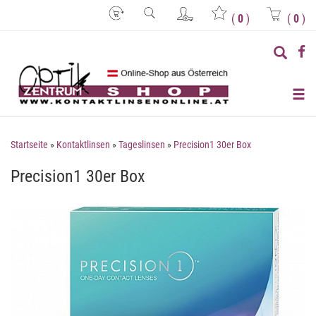
(
0
)
(
0
)
Startseite
»
Kontaktlinsen
»
Tageslinsen
»
Precision1 30er Box
Precision1 30er Box