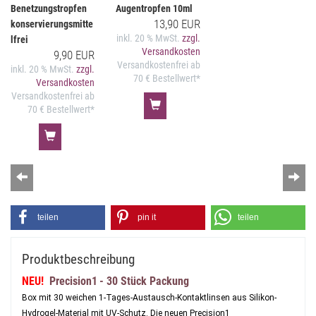
Benetzungstropfen
Augentropfen 10ml
13,90 EUR
konservierungsmitte
inkl. 20 % MwSt.
zzgl.
lfrei
Versandkosten
9,90 EUR
Versandkostenfrei ab
inkl. 20 % MwSt.
zzgl.
70 € Bestellwert*
Versandkosten
Versandkostenfrei ab
70 € Bestellwert*
Zurück
Wei
teilen
pin it
teilen
Produktbeschreibung
NEU!
Precision1
- 30 Stück Packung
Box mit 30 weichen 1-Tages-Austausch-Kontaktlinsen aus Silikon-
Hydrogel-Material mit UV-Schutz. Die neuen Precision1