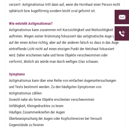
verzerrt. Astigmatismus tritt dann auf, wenn die Hornhaut einer Person nicht
sphärisch bzw. kugelförmig sondern leicht oval geformt ist.
Per Mai
uns an 
Wie entsteht Astigmatismus?
Astigmatismus kann zusammen mit Kurzsichtigkeit und Weitsichtigkeit
Telefon
auftreten. Wegen seiner Krümmung fokussiert das astigmatische Auge Licht
uns unt
auf der einen Achse richtig, aber auf der anderen falsch so dass in das Auge
eintreffende Licht nicht auf einen einzigen Punkt der Netzhaut fokussiert
wird. Daher erscheinen nahe und ferne Objekte verschwommen oder
verformt, ähnlich als würde man durch welliges Glas schauen.
Symptome
Astigmatismus kann über eine Reihe von einfachen Augenuntersuchungen
und Tests bestimmt werden. Zu den häufigsten Symptomen von
Astigmatismus zählen:
Sowohl nahe als ferne Objekte erscheinen verschwommen
Unfähigkeit, Kleingedrucktes zu lesen
Häufiges Zusammenkneifen der Augen
Überbeanspruchung der Augen oder Kopfschmerzen bei Versuch
Gegenstände zu fixieren