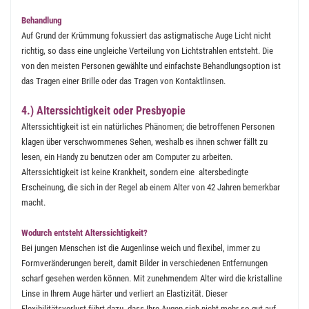
Behandlung
Auf Grund der Krümmung fokussiert das astigmatische Auge Licht nicht
richtig, so dass eine ungleiche Verteilung von Lichtstrahlen entsteht. Die
von den meisten Personen gewählte und einfachste Behandlungsoption ist
das Tragen einer Brille oder das Tragen von Kontaktlinsen.
4.) Alterssichtigkeit oder Presbyopie
Alterssichtigkeit ist ein natürliches Phänomen; die betroffenen Personen
klagen über verschwommenes Sehen, weshalb es ihnen schwer fällt zu
lesen, ein Handy zu benutzen oder am Computer zu arbeiten.
Alterssichtigkeit ist keine Krankheit, sondern eine altersbedingte
Erscheinung, die sich in der Regel ab einem Alter von 42 Jahren bemerkbar
macht.
Wodurch entsteht Alterssichtigkeit?
Bei jungen Menschen ist die Augenlinse weich und flexibel, immer zu
Formveränderungen bereit, damit Bilder in verschiedenen Entfernungen
scharf gesehen werden können. Mit zunehmendem Alter wird die kristalline
Linse in Ihrem Auge härter und verliert an Elastizität. Dieser
Flexibilitätsverlust führt dazu, dass Ihre Augen sich nicht mehr so gut auf