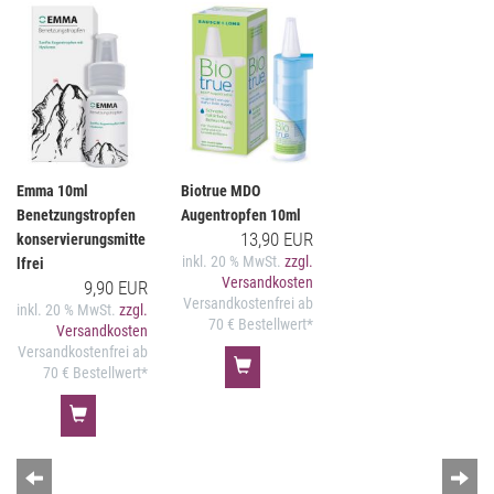
Emma 10ml
Biotrue MDO
Benetzungstropfen
Augentropfen 10ml
13,90 EUR
konservierungsmitte
inkl. 20 % MwSt.
zzgl.
lfrei
Versandkosten
9,90 EUR
Versandkostenfrei ab
inkl. 20 % MwSt.
zzgl.
70 € Bestellwert*
Versandkosten
Versandkostenfrei ab
70 € Bestellwert*
Zurück
Wei