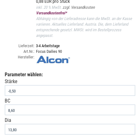
0,88 EUR pro Stück
inkl. 20 % MwSt.
zzgl. Versandkosten
Versandkostenfrei*
Abhängig von der Lieferadresse kann die MwSt. an der Kasse
variieren. Aktuelles Lieferland: Austria. Die, dem Lieferland
entsprechende gesetzl. MWSt. wird im Bestellprozess
angepasst.
Lieferzeit:
3-4 Arbeitstage
Art.Nr.:
Focus Dailies 90
Hersteller:
Parameter wählen:
Stärke
BC
Dia