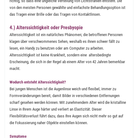
richtig, so dass eine ungleiche Verteilung von Lichtstrahlen entsteht. Die
von den meisten Personen gewählte und einfachste Behandlungsoption ist
das Tragen einer Brille oder das Tragen von Kontaktlinsen.
4.) Alterssichtigkeit oder Presbyopie
Alterssichtigkeit ist ein natürliches Phänomen; die betroffenen Personen
klagen über verschwommenes Sehen, weshalb es ihnen schwer fällt zu
lesen, ein Handy zu benutzen oder am Computer zu arbeiten.
Alterssichtigkeit ist keine Krankheit, sondern eine altersbedingte
Erscheinung, die sich in der Regel ab einem Alter von 42 Jahren bemerkbar
macht.
Wodurch entsteht Alterssichtigkeit?
Bei jungen Menschen ist die Augenlinse weich und flexibel, immer zu
Formveränderungen bereit, damit Bilder in verschiedenen Entfernungen
scharf gesehen werden können. Mit zunehmendem Alter wird die kristalline
Linse in Ihrem Auge härter und verliert an Elastizität. Dieser
Flexibilitätsverlust führt dazu, dass Ihre Augen sich nicht mehr so gut auf
die Fokussierung naher Objekte einstellen können.
Symptome