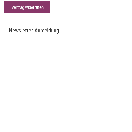
Vertrag widerrufen
Newsletter-Anmeldung
E-Mail-Adresse:
Absenden
Der Newsletter kann jederzeit hier oder in Ihrem Kundenkonto abbestellt
werden.
Zahlungsmethoden
In unserem Shop stehen Ihnen grundsätzlich die Zahlungsarten Kreditkarte,
PayPal und Klarna Sofort bezahlen zur Verfügung.
Weitere Informationen finden Sie in
unseren AGB
.