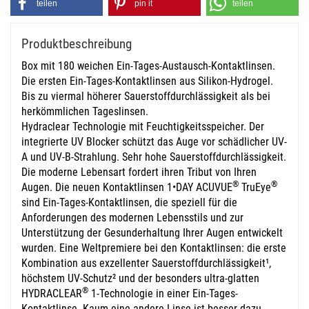
teilen
pin it
teilen
Produktbeschreibung
Box mit 180 weichen Ein-Tages-Austausch-Kontaktlinsen.
Die ersten Ein-Tages-Kontaktlinsen aus Silikon-Hydrogel.
Bis zu viermal höherer Sauerstoffdurchlässigkeit als bei
herkömmlichen Tageslinsen.
Hydraclear Technologie mit Feuchtigkeitsspeicher. Der
integrierte UV Blocker schützt das Auge vor schädlicher UV-
A und UV-B-Strahlung.
Sehr hohe Sauerstoffdurchlässigkeit.
Die moderne Lebensart fordert ihren Tribut von Ihren
®
®
Augen. Die neuen Kontaktlinsen 1•DAY
ACUVUE
TruEye
sind Ein-Tages-Kontaktlinsen, die speziell für die
Anforderungen des modernen Lebensstils und zur
Unterstützung der Gesunderhaltung Ihrer Augen entwickelt
wurden.
Eine Weltpremiere bei den Kontaktlinsen: die erste
Kombination aus exzellenter Sauerstoffdurchlässigkeit¹,
höchstem UV-Schutz² und der besonders ultra-glatten
®
HYDRACLEAR
1-Technologie in einer Ein-Tages-
Kontaktlinse. Kaum eine andere Linse ist besser dazu