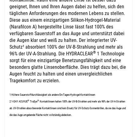
geeignet, Ihnen und Ihren Augen dabei zu helfen, sich den
täglichen Anforderungen des modernen Lebens zu stellen.
Diese aus einem einzigartigen Silikon-Hydrogel-Material
(Narafilcon A) hergestellte Linse lässt fast
100%
des
verfügbaren Sauerstoff an das Auge und unterstützt dabei
die Augen klar und weiß zu halten. Der integrierter UV-
Schutz¹ absorbiert
100%
der UV-B-Strahlung und mehr als
®
96% der UV-A-Strahlung. Die
HYDRACLEAR
1 Technologie
sorgt für eine einzigartige Benetzungsfähigkeit und eine
besonders glatte Linsenoberfläche. Dies trägt dazu bei, die
Augen feucht zu halten und einen unvergleichlichen
Tragekomfort zu erzielen.
1 Höhere Sauerstoffdurchlässigkeit als andere Ein-Tages-Hydrogel-Kontaktlinsen
®
®
2 1•DAY
ACUVUE
TruEye
Kontaktlinsen halten 100% der UV-B-Strahlen und mehr als 96% der UV-A-Strahlen
ab. UV-Strahlen absorbierende Kontaktlinsen sind kein Ersatz für UV-Schutz-Sonnenbrillen, da sie das Auge und
die das Auge umgebende Fläche nicht vollständig abdecken.