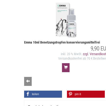
Emma 10ml Benetzungstropfen konservierungsmittelfrei
9,90 E
inkl. 20 % MwSt.
zzgl. Versandkos
Versandkostenfrei ab 70 € Bestellwe
Zurück
teilen
pin it