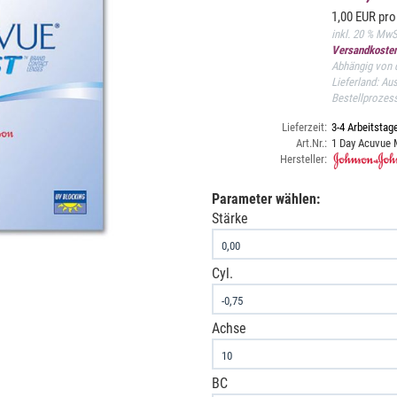
1,00 EUR pro
inkl. 20 % Mw
Versandkosten
Abhängig von d
Lieferland: Au
Bestellprozes
Lieferzeit:
3-4 Arbeitstag
Art.Nr.:
1 Day Acuvue M
Hersteller:
Parameter wählen:
Stärke
Cyl.
Achse
BC