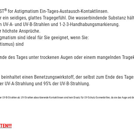
®
ST
for Astigmatism
Ein-Tages-Austausch-Kontaktlinsen.
r ein seidiges, glattes Tragegefühl. Die wasserbindende Substanz hält
en UV-A- und UV-B-Strahlen und 1-2-3-Handhabungsmarkierung.
r höchste Ansprüche.
gmatism sind ideal für Sie geeignet, wenn Sie:
tismus) sind
 Ende des Tages unter trockenen Augen oder einem mangelnden Tragek
 beinhaltet einen Benetzungswirkstoff, der selbst zum Ende des Tag
er UV-A-Strahlung und
95%
der UV-B-Strahlung.
er UV-B-Strahlen ab. UV-Strahlen absorbierende Kontaktlinsen sind kein Ersatz für UV-Schutz-Sonnenbrillen, da sie das Auge und d
EN!!!