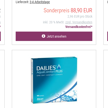
Lieferzeit:
3-4 Arbeitstage
R
Sonderpreis
88,90 EUR
k
2,96 EUR pro Stück
n
inkl. 20 % MwSt.
zzgl. Versandkosten
*
Versandkostenfrei*
Jetzt ansehen