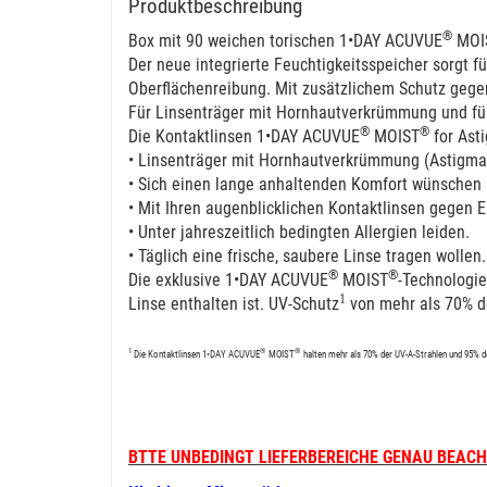
Produktbeschreibung
®
Box mit 90 weichen torischen 1•DAY
ACUVUE
MOI
Der neue integrierte Feuchtigkeitsspeicher sorgt fü
Oberflächenreibung. Mit zusätzlichem Schutz geg
Für Linsenträger mit Hornhautverkrümmung und fü
®
®
Die Kontaktlinsen
1•DAY
ACUVUE
MOIST
for Asti
• Linsenträger mit Hornhautverkrümmung (Astigma
• Sich einen lange anhaltenden Komfort wünschen
• Mit Ihren augenblicklichen Kontaktlinsen gegen
• Unter jahreszeitlich bedingten Allergien leiden.
• Täglich eine frische, saubere Linse tragen wollen.
®
®
Die exklusive
1•DAY
ACUVUE
MOIST
-Technologie
1
Linse enthalten ist. UV-Schutz
von mehr als 70% d
1
®
®
Die Kontaktlinsen
1•DAY
ACUVUE
MOIST
halten mehr als 70% der UV-A-Strahlen und
95%
d
BTTE UNBEDINGT LIEFERBEREICHE GENAU BEACHT