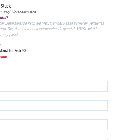
 Stück
St.
zzgl. Versandkosten
frei*
er Lieferadresse kann die MwSt. an der Kasse variieren. Aktuelles
stria. Die, dem Lieferland entsprechende gesetzl. MWSt. wird im
s angepasst.
e
oist for Asti 90