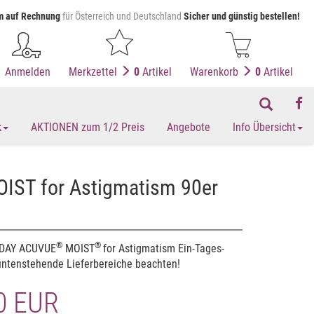
 auf Rechnung
für Österreich und Deutschland
Sicher und günstig bestellen!
Anmelden
Merkzettel
0
Artikel
Warenkorb
0
Artikel
k
AKTIONEN zum 1/2 Preis
Angebote
Info Übersicht
IST for Astigmatism 90er
®
®
•DAY
ACUVUE
MOIST
for Astigmatism
Ein-Tages-
 untenstehende Lieferbereiche beachten!
0 EUR