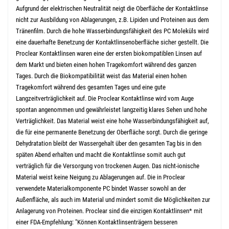
Aufgrund der elektrischen Neutralität neigt die Oberfläche der Kontaktlinse
nicht zur Ausbildung von Ablagerungen, z.B. Lipiden und Proteinen aus dem
Tränenfilm. Durch die hohe Wasserbindungsfähigkeit des PC Moleküls wird
eine dauerhafte Benetzung der Kontaktlinsenoberfläche sicher gestellt.
Die
Proclear Kontaktlinsen waren eine der ersten biokompatiblen Linsen auf
dem Markt und bieten einen hohen Tragekomfort während des ganzen
Tages.
Durch die Biokompatibilität weist das Material einen hohen
Tragekomfort während des gesamten Tages und eine gute
Langzeitverträglichkeit auf. Die Proclear Kontaktlinse wird vom Auge
spontan angenommen und gewährleistet langzeitig klares Sehen und hohe
Verträglichkeit.
Das Material weist eine hohe Wasserbindungsfähigkeit auf,
die für eine permanente Benetzung der Oberfläche sorgt. Durch die geringe
Dehydratation bleibt der Wassergehalt über den gesamten Tag bis in den
späten Abend erhalten und macht die Kontaktlinse somit auch gut
verträglich für die Versorgung von trockenen Augen.
Das nicht-ionische
Material weist keine Neigung zu Ablagerungen auf. Die in Proclear
verwendete Materialkomponente PC bindet Wasser sowohl an der
Außenfläche, als auch im Material und mindert somit die Möglichkeiten zur
Anlagerung von Proteinen.
Proclear sind die einzigen Kontaktlinsen* mit
einer FDA-Empfehlung: "Können Kontaktlinsenträgern besseren