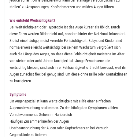
jedoch scharf. Ohne Sehkorrektur kann der ständige Versuch „scharf zu
stellen“ zu Anspannungen, Kopfschmerzen und müden Augen führen.
Wie entsteht Weitsichtigkeit?
Bei Weitsichtigkeit oder Hyperopie ist das Auge kürzer als üblich. Durch
diese Form werden Bilder nicht auf, sondern hinter der Netzhaut fokussiert.
Sie ist eine häufige, meist vererbte Fehlsichtigkeit. Babys und Kinder sind
normalerweise leicht weitsichtig; bei seinem Wachstum vergrößert sich
auch die Länge des Auges, so dass diese Fehlsichtigkeit meistens im Alter
von sieben oder acht Jahren korrigiert ist. Junge Erwachsene, die
weitsichtig bleiben, sind sich ihrer Fehlsichtigkeit oft nicht bewusst, weil ihr
Augen zunächst flexibel genug sind, um diese ohne Brille oder Kontaktlinsen
zu korrigieren.
Symptome
Ein Augenspezialist kann Weitsichtigkeit mit Hilfe einer einfachen
Augenuntersuchung bestimmen. Zu den häufigsten Symptomen zählen:
Verschwommenes Sehen im Nahbereich
Häufiges Zusammenkneifen der Augen
Überbeanspruchung der Augen oder Kopfschmerzen bei Versuch
Gegenstände zu fixieren