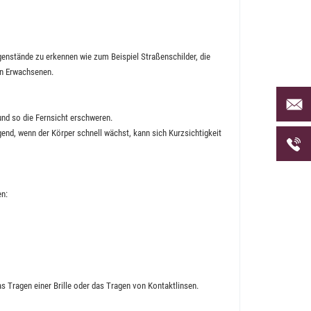
genstände zu erkennen wie zum Beispiel Straßenschilder, die
ten Erwachsenen.
Per Mai
uns an 
und so die Fernsicht erschweren.
gend, wenn der Körper schnell wächst, kann sich Kurzsichtigkeit
Telefon
uns unt
en:
s Tragen einer Brille oder das Tragen von Kontaktlinsen.