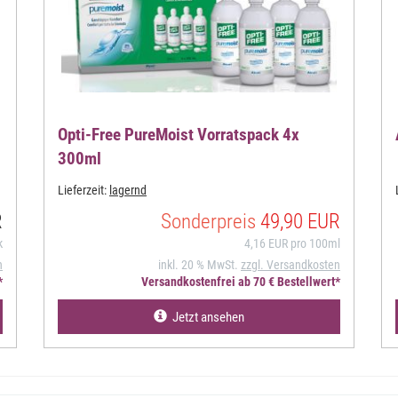
Opti-Free PureMoist Vorratspack 4x
300ml
Lieferzeit:
lagernd
R
Sonderpreis
49,90 EUR
k
4,16 EUR pro 100ml
n
inkl. 20 % MwSt.
zzgl. Versandkosten
*
Versandkostenfrei ab 70 € Bestellwert*
Jetzt ansehen