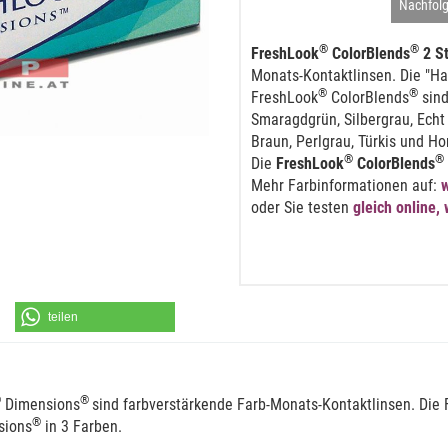
Nachfol
®
®
FreshLook
ColorBlends
2 S
Monats-Kontaktlinsen. Die "Ha
®
®
FreshLook
ColorBlends
sind
Smaragdgrün, Silbergrau, Echt 
Braun, Perlgrau, Türkis und Hon
®
®
Die
FreshLook
ColorBlends
Mehr Farbinformationen auf:
oder Sie testen
gleich online,
teilen
®
®
Dimensions
sind farbverstärkende Farb-Monats-Kontaktlinsen. Die
®
sions
in 3 Farben.