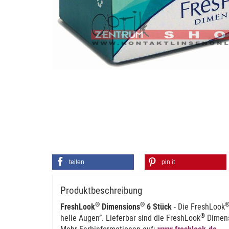
teilen
pin it
Produktbeschreibung
®
®
FreshLook
Dimensions
6 Stück
- Die FreshLook
®
helle Augen”. Lieferbar sind die FreshLook
Dimen