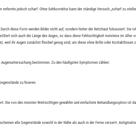
 enfernte jedoch scharf. Ohne Sehkorrektur kann der ständige Versuch „scharf zu stel
 Durch diese Form werden Bilder nicht auf, sondern hinter der Netzhaut fokussiert. Sie ist
ößert sich auch die Länge des Auges, so dass diese Fehlsichtigkeit meistens im Alter vo
sst, weil ihr Augen zunächst flexibel genug sind, um diese ohne Brille oder Kontaktlinsen z
chen Augenuntersuchung bestimmen. Zu den häufigsten Symptomen zählen:
egenstände zu fixieren
ert. Die von den meisten Weitsichtigen gewählte und einfachste Behandlungsoption ist da
inen alle Gegenstände sowohl in der Nähe als auch in der Ferne verzerrt. Astigmatismu