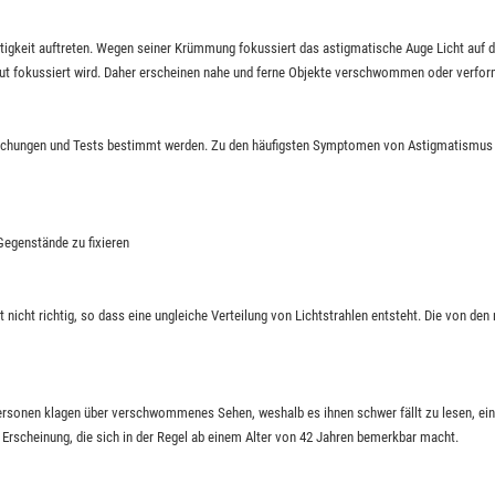
keit auftreten. Wegen seiner Krümmung fokussiert das astigmatische Auge Licht auf der 
haut fokussiert wird. Daher erscheinen nahe und ferne Objekte verschwommen oder verfor
uchungen und Tests bestimmt werden. Zu den häufigsten Symptomen von Astigmatismus 
egenstände zu fixieren
nicht richtig, so dass eine ungleiche Verteilung von Lichtstrahlen entsteht. Die von d
 Personen klagen über verschwommenes Sehen, weshalb es ihnen schwer fällt zu lesen, e
e Erscheinung, die sich in der Regel ab einem Alter von 42 Jahren bemerkbar macht.