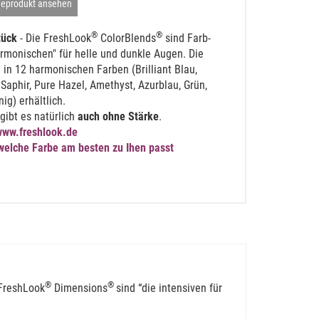
geprodukt ansehen
®
®
tück
- Die FreshLook
ColorBlends
sind Farb-
rmonischen" für helle und dunkle Augen. Die
 in 12 harmonischen Farben (Brilliant Blau,
Saphir, Pure Hazel, Amethyst, Azurblau, Grün,
ig) erhältlich.
gibt es natürlich
auch ohne Stärke
.
www.freshlook.de
 welche Farbe am besten zu Ihen passt
®
®
 FreshLook
Dimensions
sind “die intensiven für