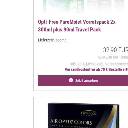
Opti-Free PureMoist Vorratspack 2x
300ml plus 90ml Travel Pack
Lieferzeit:
lagernd
32,90 EU
5,48 EUR pro 100m
inkl. 20 % MwSt.
zzgl. Versandkoste
Versandkostenfrei ab 70 € Bestellwert
Jetzt ansehen