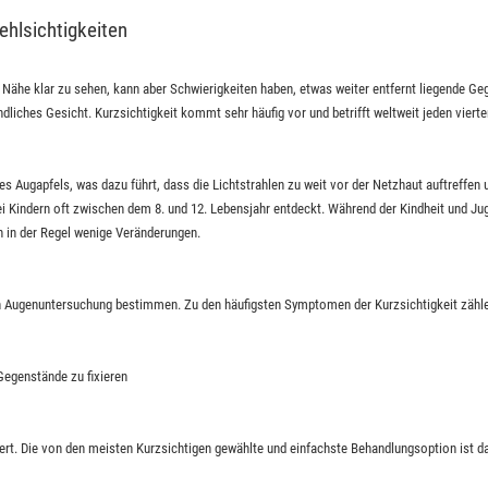
ehlsichtigkeiten
 Nähe klar zu sehen, kann aber Schwierigkeiten haben, etwas weiter entfernt liegende Ge
ndliches Gesicht. Kurzsichtigkeit kommt sehr häufig vor und betrifft weltweit jeden vier
es Augapfels, was dazu führt, dass die Lichtstrahlen zu weit vor der Netzhaut auftreffen 
bei Kindern oft zwischen dem 8. und 12. Lebensjahr entdeckt. Während der Kindheit und Ju
h in der Regel wenige Veränderungen.
hen Augenuntersuchung bestimmen. Zu den häufigsten Symptomen der Kurzsichtigkeit zähl
egenstände zu fixieren
ert. Die von den meisten Kurzsichtigen gewählte und einfachste Behandlungsoption ist da