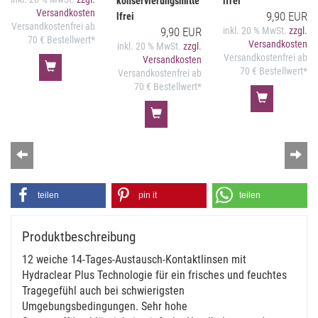
konservierungsmitte
lfrei
Versandkosten
9,90 EUR
lfrei
Versandkostenfrei ab
9,90 EUR
inkl. 20 % MwSt.
zzgl.
70 € Bestellwert*
Versandkosten
inkl. 20 % MwSt.
zzgl.
Versandkostenfrei ab
Versandkosten
70 € Bestellwert*
Versandkostenfrei ab
70 € Bestellwert*
Zurück
Wei
teilen
pin it
teilen
Produktbeschreibung
12 weiche 14-Tages-Austausch-Kontaktlinsen mit
Hydraclear Plus Technologie für ein frisches und feuchtes
Tragegefühl auch bei schwierigsten
Umgebungsbedingungen. Sehr hohe