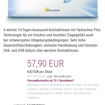
6 weiche 14-Tages-Austausch-Kontaktlinsen mit Hydraclear Plus
Technologie für ein frisches und feuchtes Tragegefühl auch
bei schwierigsten Umgebungsbedingungen. Sehr hohe
Sauerstoffdurchlässigkeit, einfache Handhabung und höchster
UVA- und UVB-Schutz aller weichen Kontaktlinsen.
57,90 EUR
4,83 EUR pro Stück
inkl. 20 % MwSt.
zzgl. Versandkosten
Versandkostenfrei ab 70 € Bestellwert*
Abhängig von der Lieferadresse kann die MwSt. an der Kasse
variieren. Aktuelles Lieferland: Austria. Die, dem Lieferland
entsprechende gesetzl. MWSt. wird im Bestellprozess
angepasst.