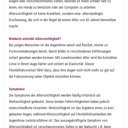
klagen über verschwommenes Sehen, weshalb es ihnen schwer fällt zu
lesen, ein Handy zu benutzen oder am Computer zu arbeiten.
Alterssichtigkeit ist keine Krankheit, sondern eine altersbedingte
Erscheinung, die sich in der Regel ab einem Alter von 42 Jahren bemerkbar
macht.
Wodurch entsteht Alterssichtigkeit?
Bei jungen Menschen ist die Augenlinse weich und flexibel, immer zu
Formveränderungen bereit, damit Bilder in verschiedenen Entfernungen
scharf gesehen werden können. Mit zunehmendem Alter wird die kristalline
Linse in Ihrem Auge härter und verliert an Elastizität. Dieser
Flexibilitätsverlust führt dazu, dass Ihre Augen sich nicht mehr so gut auf
die Fokussierung naher Objekte einstellen können.
Symptome
Die Symptome der Alterssichtigkeit werden häufig irrtümlich als
Weitsichtigkeit gedeutet. Diese beiden Fehlsichtigkeiten haben jedoch
unterschiedliche Ursachen: Weitsichtigkeit ist das Ergebnis eines zu kurz
gebauten Auges, während Alterssichtigkeit auf Flexibilitätseinbußen der
Augenlinse zurückzuführen ist. Das aussagekräftigste Symptom von
Alterssichtigkeit ist verschwommenes Sehen in der Nahsicht z.B. beim