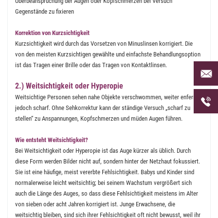
Überbeanspruchung der Augen oder Kopfschmerzen bei Versuch
Gegenstände zu fixieren
Korrektion von Kurzsichtigkeit
Kurzsichtigkeit wird durch das Vorsetzen von Minuslinsen korrigiert. Die
von den meisten Kurzsichtigen gewählte und einfachste Behandlungsoption
ist das Tragen einer Brille oder das Tragen von Kontaktlinsen.
Per Mai
uns an 
2.) Weitsichtigkeit oder Hyperopie
Telefon
Weitsichtige Personen sehen nahe Objekte verschwommen, weiter enfernte
uns unt
jedoch scharf. Ohne Sehkorrektur kann der ständige Versuch „scharf zu
stellen“ zu Anspannungen, Kopfschmerzen und müden Augen führen.
Wie entsteht Weitsichtigkeit?
Bei Weitsichtigkeit oder Hyperopie ist das Auge kürzer als üblich. Durch
diese Form werden Bilder nicht auf, sondern hinter der Netzhaut fokussiert.
Sie ist eine häufige, meist vererbte Fehlsichtigkeit. Babys und Kinder sind
normalerweise leicht weitsichtig; bei seinem Wachstum vergrößert sich
auch die Länge des Auges, so dass diese Fehlsichtigkeit meistens im Alter
von sieben oder acht Jahren korrigiert ist. Junge Erwachsene, die
weitsichtig bleiben, sind sich ihrer Fehlsichtigkeit oft nicht bewusst, weil ihr