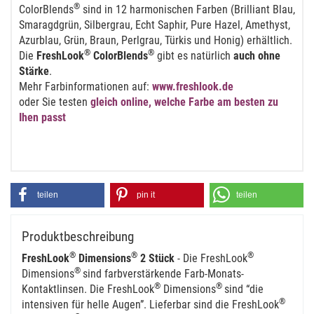
®
ColorBlends
sind in 12 harmonischen Farben (Brilliant Blau,
Smaragdgrün, Silbergrau, Echt Saphir, Pure Hazel, Amethyst,
Azurblau, Grün, Braun, Perlgrau, Türkis und Honig) erhältlich.
®
®
Die
FreshLook
ColorBlends
gibt es natürlich
auch ohne
Stärke
.
Mehr Farbinformationen auf:
www.freshlook.de
oder Sie testen
gleich online, welche Farbe am besten zu
Ihen passt
teilen
pin it
teilen
Produktbeschreibung
®
®
®
FreshLook
Dimensions
2 Stück
- Die FreshLook
®
Dimensions
sind farbverstärkende Farb-Monats-
®
®
Kontaktlinsen. Die FreshLook
Dimensions
sind “die
®
intensiven für helle Augen”. Lieferbar sind die FreshLook