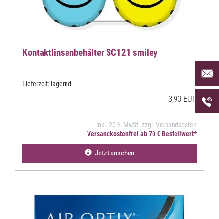
Kontaktlinsenbehälter SC121 smiley
Per Mai
uns an 
Lieferzeit:
lagernd
Telefon
3,90 EUR
uns unt
inkl. 20 % MwSt.
zzgl. Versandkosten
Versandkostenfrei ab 70 € Bestellwert*
Jetzt ansehen