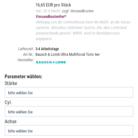
16,65 EUR pro Stück
inkl. 20 % MwSt.
zzgl. Versandkosten
Versandkostenfrei*
Abhängig von der Lieferadresse kann die MwSt. an der Kasse
variieren. Aktuelles Lieferland: Austria. Die, dem Lieferland
entsprechende gesetzl. MWSt. wird im Bestellprozess
angepasst.
Lieferzeit:
3-4 Arbeitstage
Art.Nr.:
Bausch & Lomb Ultra Multifocal Toric 6er
Hersteller:
Parameter wählen:
Stärke
Cyl.
Achse