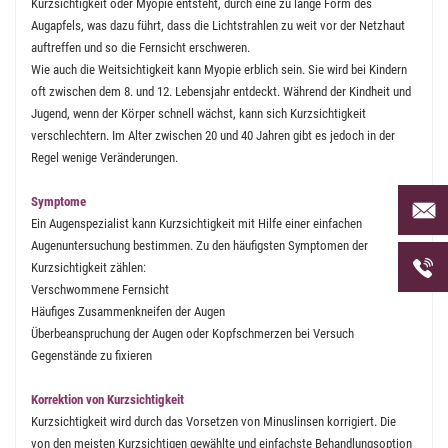
Kurzsichtigkeit oder Myopie entsteht, durch eine zu lange Form des
Augapfels, was dazu führt, dass die Lichtstrahlen zu weit vor der Netzhaut
auftreffen und so die Fernsicht erschweren.
Wie auch die Weitsichtigkeit kann Myopie erblich sein. Sie wird bei Kindern
oft zwischen dem 8. und 12. Lebensjahr entdeckt. Während der Kindheit und
Jugend, wenn der Körper schnell wächst, kann sich Kurzsichtigkeit
verschlechtern. Im Alter zwischen 20 und 40 Jahren gibt es jedoch in der
Regel wenige Veränderungen.
Per Mai
Symptome
uns an 
Ein Augenspezialist kann Kurzsichtigkeit mit Hilfe einer einfachen
Augenuntersuchung bestimmen. Zu den häufigsten Symptomen der
Telefon
Kurzsichtigkeit zählen:
uns unt
Verschwommene Fernsicht
Häufiges Zusammenkneifen der Augen
Überbeanspruchung der Augen oder Kopfschmerzen bei Versuch
Gegenstände zu fixieren
Korrektion von Kurzsichtigkeit
Kurzsichtigkeit wird durch das Vorsetzen von Minuslinsen korrigiert. Die
von den meisten Kurzsichtigen gewählte und einfachste Behandlungsoption