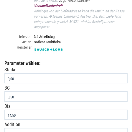
inkl. 20 % MwSt.
zzgl. Versandkosten
Versandkostenfrei*
Abhängig von der Lieferadresse kann die MwSt. an der Kasse
variieren. Aktuelles Lieferland: Austria. Die, dem Lieferland
entsprechende gesetzl. MWSt. wird im Bestellprozess
angepasst.
Lieferzeit:
3-4 Arbeitstage
Art.Nr.:
Soflens Multifokal
Hersteller:
Parameter wählen:
Stärke
BC
Dia
Addition