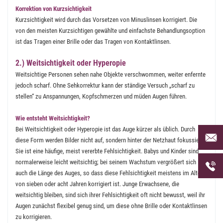
Korrektion von Kurzsichtigkeit
Kurzsichtigkeit wird durch das Vorsetzen von Minuslinsen korrigiert. Die
von den meisten Kurzsichtigen gewählte und einfachste Behandlungsoption
ist das Tragen einer Brille oder das Tragen von Kontaktlinsen.
2.) Weitsichtigkeit oder Hyperopie
Weitsichtige Personen sehen nahe Objekte verschwommen, weiter enfernte
jedoch scharf. Ohne Sehkorrektur kann der ständige Versuch „scharf zu
stellen“ zu Anspannungen, Kopfschmerzen und müden Augen führen.
Wie entsteht Weitsichtigkeit?
Bei Weitsichtigkeit oder Hyperopie ist das Auge kürzer als üblich. Durch
Per Mai
diese Form werden Bilder nicht auf, sondern hinter der Netzhaut fokussiert.
uns an 
Sie ist eine häufige, meist vererbte Fehlsichtigkeit. Babys und Kinder sind
Telefon
normalerweise leicht weitsichtig; bei seinem Wachstum vergrößert sich
uns unt
auch die Länge des Auges, so dass diese Fehlsichtigkeit meistens im Alter
von sieben oder acht Jahren korrigiert ist. Junge Erwachsene, die
weitsichtig bleiben, sind sich ihrer Fehlsichtigkeit oft nicht bewusst, weil ihr
Augen zunächst flexibel genug sind, um diese ohne Brille oder Kontaktlinsen
zu korrigieren.