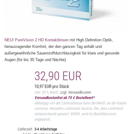
NEU! PureVision 2 HD Kontaktlinsen
mit High Definition Optik,
herausragender Komfort, der den ganzen Tag anhält und
außergewöhnliche Sauerstoffdurchlässigkeit für klare und gesunde
Augen (für bis 30 Tage und Nächte)
32,90 EUR
10,97 EUR pro Stück
inkl. 20 % MwSt.
zzgl. Versandkosten
Versandkostenfrei ab 70 € Bestellwert*
Abhängig von der Lieferadresse kann die MwSt. an der Kasse
variieren. Aktuelles Lieferland: Austria. Die, dem Lieferland
entsprechende gesetzl. MWSt. wird im Bestellprozess
angepasst.
Lieferzeit:
3-4 Arbeitstage