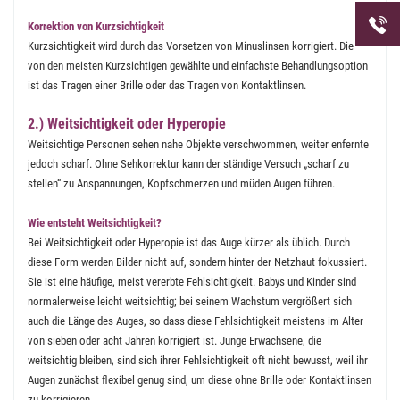
Telefon
Korrektion von Kurzsichtigkeit
uns unt
Kurzsichtigkeit wird durch das Vorsetzen von Minuslinsen korrigiert. Die
von den meisten Kurzsichtigen gewählte und einfachste Behandlungsoption
ist das Tragen einer Brille oder das Tragen von Kontaktlinsen.
2.) Weitsichtigkeit oder Hyperopie
Weitsichtige Personen sehen nahe Objekte verschwommen, weiter enfernte
jedoch scharf. Ohne Sehkorrektur kann der ständige Versuch „scharf zu
stellen“ zu Anspannungen, Kopfschmerzen und müden Augen führen.
Wie entsteht Weitsichtigkeit?
Bei Weitsichtigkeit oder Hyperopie ist das Auge kürzer als üblich. Durch
diese Form werden Bilder nicht auf, sondern hinter der Netzhaut fokussiert.
Sie ist eine häufige, meist vererbte Fehlsichtigkeit. Babys und Kinder sind
normalerweise leicht weitsichtig; bei seinem Wachstum vergrößert sich
auch die Länge des Auges, so dass diese Fehlsichtigkeit meistens im Alter
von sieben oder acht Jahren korrigiert ist. Junge Erwachsene, die
weitsichtig bleiben, sind sich ihrer Fehlsichtigkeit oft nicht bewusst, weil ihr
Augen zunächst flexibel genug sind, um diese ohne Brille oder Kontaktlinsen
zu korrigieren.