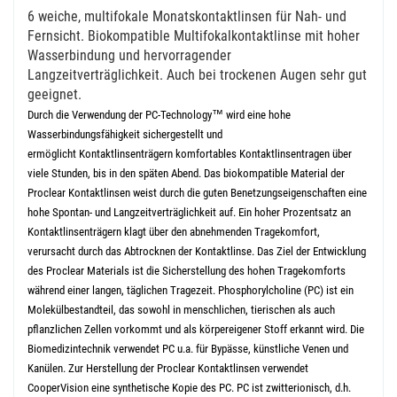
6 weiche, multifokale Monatskontaktlinsen für Nah- und
Fernsicht. Biokompatible Multifokalkontaktlinse mit hoher
Wasserbindung und hervorragender
Langzeitverträglichkeit. Auch bei trockenen Augen sehr gut
geeignet.
Durch die Verwendung der PC-Technology™ wird eine hohe
Wasserbindungsfähigkeit sichergestellt und
ermöglicht Kontaktlinsenträgern komfortables Kontaktlinsentragen über
viele Stunden, bis in den späten Abend. Das biokompatible Material der
Proclear Kontaktlinsen weist durch die guten Benetzungseigenschaften eine
hohe Spontan- und Langzeitverträglichkeit auf.
Ein hoher Prozentsatz an
Kontaktlinsenträgern klagt über den abnehmenden Tragekomfort,
verursacht durch das Abtrocknen der Kontaktlinse. Das Ziel der Entwicklung
des Proclear Materials ist die Sicherstellung des hohen Tragekomforts
während einer langen, täglichen Tragezeit.
Phosphorylcholine (PC) ist ein
Molekülbestandteil, das sowohl in menschlichen, tierischen als auch
pflanzlichen Zellen vorkommt und als körpereigener Stoff erkannt wird. Die
Biomedizintechnik verwendet PC u.a. für Bypässe, künstliche Venen und
Kanülen. Zur Herstellung der Proclear Kontaktlinsen verwendet
CooperVision eine synthetische Kopie des PC. PC ist zwitterionisch, d.h.