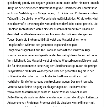
gleichzeitig positiv und negativ geladen, somit nach außen hin nicht-ionisch.
Aufgrund der elektrischen Neutralität neigt die Oberfläche der Kontaktlinse
nicht zur Ausbildung von Ablagerungen, z.B. Lipiden und Proteinen aus dem
Tränenfilm. Durch die hohe Wasserbindungsfähigkeit des PC Moleküls wird
eine dauerhafte Benetzung der Kontaktlinsenoberfläche sicher gestellt.
Die
Proclear Kontaktlinsen waren eine der ersten biokompatiblen Linsen auf
dem Markt und bieten einen hohen Tragekomfort während des ganzen
Tages.
Durch die Biokompatibilität weist das Material einen hohen
Tragekomfort während des gesamten Tages und eine gute
Langzeitverträglichkeit auf. Die Proclear Kontaktlinse wird vom Auge
spontan angenommen und gewährleistet langzeitig klares Sehen und hohe
Verträglichkeit.
Das Material weist eine hohe Wasserbindungsfähigkeit auf,
die für eine permanente Benetzung der Oberfläche sorgt. Durch die geringe
Dehydratation bleibt der Wassergehalt über den gesamten Tag bis in den
späten Abend erhalten und macht die Kontaktlinse somit auch gut
verträglich für die Versorgung von trockenen Augen.
Das nicht-ionische
Material weist keine Neigung zu Ablagerungen auf. Die in Proclear
verwendete Materialkomponente PC bindet Wasser sowohl an der
Außenfläche, als auch im Material und mindert somit die Möglichkeiten zur
Anlagerung von Proteinen.
Proclear sind die einzigen Kontaktlinsen* mit