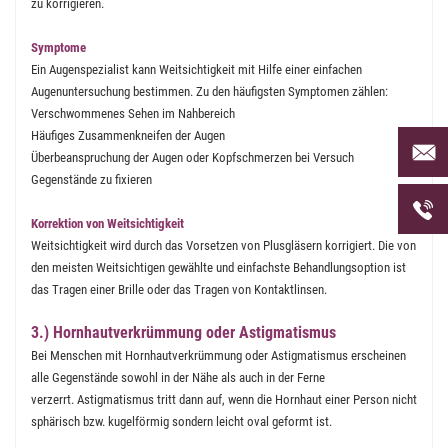
zu korrigieren.
Symptome
Ein Augenspezialist kann Weitsichtigkeit mit Hilfe einer einfachen
Augenuntersuchung bestimmen. Zu den häufigsten Symptomen zählen:
Verschwommenes Sehen im Nahbereich
Häufiges Zusammenkneifen der Augen
Per Mai
Überbeanspruchung der Augen oder Kopfschmerzen bei Versuch
uns an 
Gegenstände zu fixieren
Telefon
uns unt
Korrektion von Weitsichtigkeit
Weitsichtigkeit wird durch das Vorsetzen von Plusgläsern korrigiert. Die von
den meisten Weitsichtigen gewählte und einfachste Behandlungsoption ist
das Tragen einer Brille oder das Tragen von Kontaktlinsen.
3.) Hornhautverkrümmung oder Astigmatismus
Bei Menschen mit Hornhautverkrümmung oder Astigmatismus erscheinen
alle Gegenstände sowohl in der Nähe als auch in der Ferne
verzerrt. Astigmatismus tritt dann auf, wenn die Hornhaut einer Person nicht
sphärisch bzw. kugelförmig sondern leicht oval geformt ist.