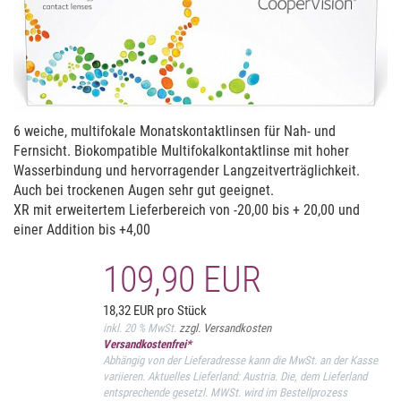
6 weiche, multifokale Monatskontaktlinsen für Nah- und
Fernsicht. Biokompatible Multifokalkontaktlinse mit hoher
Wasserbindung und hervorragender Langzeitverträglichkeit.
Auch bei trockenen Augen sehr gut geeignet.
XR mit erweitertem Lieferbereich von -20,00 bis + 20,00 und
einer Addition bis +4,00
109,90 EUR
18,32 EUR pro Stück
inkl. 20 % MwSt.
zzgl. Versandkosten
Versandkostenfrei*
Abhängig von der Lieferadresse kann die MwSt. an der Kasse
variieren. Aktuelles Lieferland: Austria. Die, dem Lieferland
entsprechende gesetzl. MWSt. wird im Bestellprozess