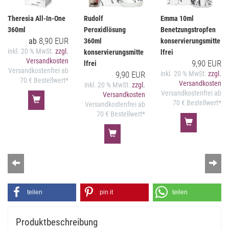
Theresia All-In-One
Rudolf
Emma 10ml
360ml
Peroxidlösung
Benetzungstropfen
8,90 EUR
ab
360ml
konservierungsmitte
inkl. 20 % MwSt.
zzgl.
konservierungsmitte
lfrei
Versandkosten
9,90 EUR
lfrei
Versandkostenfrei ab
9,90 EUR
inkl. 20 % MwSt.
zzgl.
70 € Bestellwert*
Versandkosten
inkl. 20 % MwSt.
zzgl.
Versandkostenfrei ab
Versandkosten
70 € Bestellwert*
Versandkostenfrei ab
70 € Bestellwert*
Zurück
Wei
teilen
pin it
teilen
Produktbeschreibung