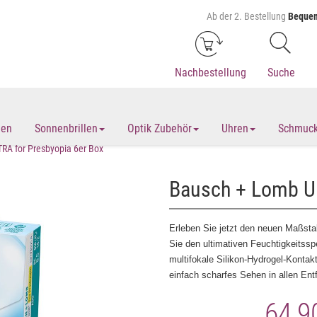
Ab der 2. Bestellung
Bequem
Nachbestellung
Suche
len
Sonnenbrillen
Optik Zubehör
Uhren
Schmuc
RA for Presbyopia 6er Box
Bausch + Lomb UL
Erleben Sie jetzt den neuen Maßs
Sie den ultimativen Feuchtigkeitsspe
multifokale Silikon-Hydrogel-Konta
einfach scharfes Sehen in allen Ent
64,9