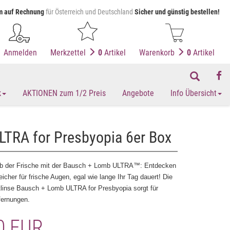
 auf Rechnung
für Österreich und Deutschland
Sicher und günstig bestellen!
Anmelden
Merkzettel
0
Artikel
Warenkorb
0
Artikel
k
AKTIONEN zum 1/2 Preis
Angebote
Info Übersicht
TRA for Presbyopia 6er Box
tab der Frische mit der Bausch + Lomb ULTRA™: Entdecken
icher für frische Augen, egal wie lange Ihr Tag dauert! Die
ktlinse Bausch + Lomb ULTRA for Presbyopia sorgt für
fernungen.
0 EUR