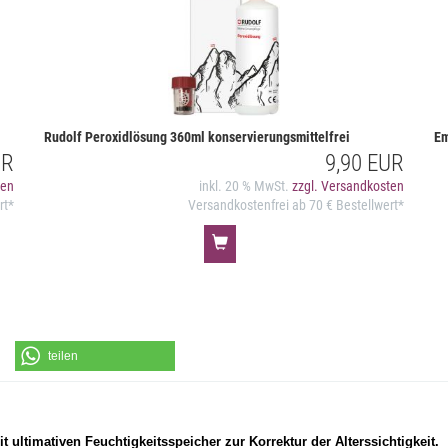
Rudolf Peroxidlösung 360ml konservierungsmittelfrei
Em
UR
9,90 EUR
ten
inkl. 20 % MwSt.
zzgl. Versandkosten
rt*
Versandkostenfrei ab 70 € Bestellwert*
teilen
 ultimativen Feuchtigkeitsspeicher zur Korrektur der Alterssichtigkeit.