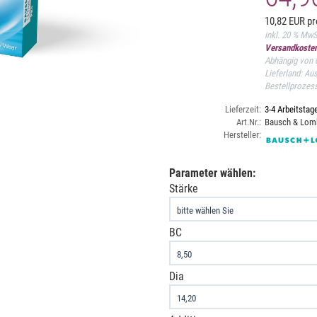
10,82 EUR pr
inkl. 20 % Mw
Versandkosten
Abhängig von d
Lieferland: Au
Bestellprozes
Lieferzeit:
3-4 Arbeitstag
Art.Nr.:
Bausch & Lomb
Hersteller:
Parameter wählen:
Stärke
BC
Dia