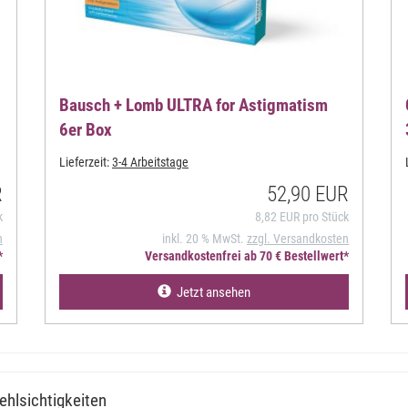
Bausch + Lomb ULTRA for Astigmatism
6er Box
Lieferzeit:
3-4 Arbeitstage
R
52,90 EUR
k
8,82 EUR pro Stück
n
inkl. 20 % MwSt.
zzgl. Versandkosten
*
Versandkostenfrei ab 70 € Bestellwert*
Jetzt ansehen
ehlsichtigkeiten