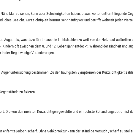
 Nähe klar zu sehen, kann aber Schwierigkeiten haben, etwas weiter entfernt liegende Ge
ndliches Gesicht. Kurzsichtigkeit kommt sehr häufig vor und betrifft weltweit jeden vier
es Augapfels, was dazu führt, dass die Lichtstrahlen zu weit vor der Netzhaut auftreffen 
bei Kindern oft zwischen dem 8. und 12. Lebensjahr entdeckt. Während der Kindheit und Ju
h in der Regel wenige Veränderungen.
hen Augenuntersuchung bestimmen. Zu den häufigsten Symptomen der Kurzsichtigkeit zähl
egenstände zu fixieren
ert. Die von den meisten Kurzsichtigen gewählte und einfachste Behandlungsoption ist da
 enfernte jedoch scharf. Ohne Sehkorrektur kann der ständige Versuch „scharf zu stel