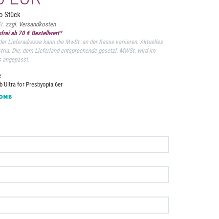
o Stück
St.
zzgl. Versandkosten
frei ab 70 € Bestellwert*
er Lieferadresse kann die MwSt. an der Kasse variieren. Aktuelles
stria. Die, dem Lieferland entsprechende gesetzl. MWSt. wird im
s angepasst.
e
 Ultra for Presbyopia 6er