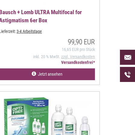
Bausch + Lomb ULTRA Multifocal for
Astigmatism 6er Box
Lieferzeit:
3-4 Arbeitstage
99,90 EUR
16,65 EUR pro Stück
Per Mai
inkl. 20 % MwSt.
zzgl. Versandkosten
uns an 
Versandkostenfrei*
Telefon
Jetzt ansehen
uns unt