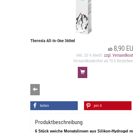
Theresia All-In-One 360ml
8,90 E
ab
inkl. 20 % MwSt.
zzgl. Versandkos
Versandkostenfrei ab 70 € Bestellwe
Zurück
teilen
pin it
Produktbeschreibung
6 Stück weiche Monatslinsen aus Silikon-Hydrogel mit