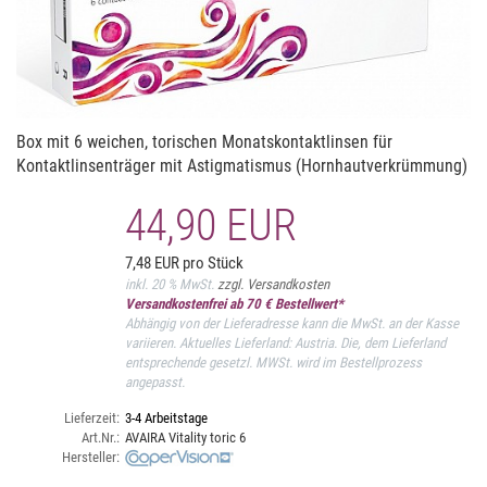
Box mit 6 weichen, torischen Monatskontaktlinsen für
Kontaktlinsenträger mit Astigmatismus (Hornhautverkrümmung)
44,90 EUR
7,48 EUR pro Stück
inkl. 20 % MwSt.
zzgl. Versandkosten
Versandkostenfrei ab 70 € Bestellwert*
Abhängig von der Lieferadresse kann die MwSt. an der Kasse
variieren. Aktuelles Lieferland: Austria. Die, dem Lieferland
entsprechende gesetzl. MWSt. wird im Bestellprozess
angepasst.
Lieferzeit:
3-4 Arbeitstage
Art.Nr.:
AVAIRA Vitality toric 6
Hersteller: