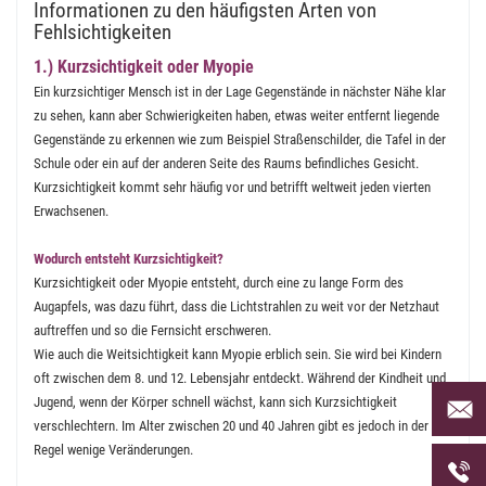
Informationen zu den häufigsten Arten von
Fehlsichtigkeiten
1.) Kurzsichtigkeit oder Myopie
Ein kurzsichtiger Mensch ist in der Lage Gegenstände in nächster Nähe klar
zu sehen, kann aber Schwierigkeiten haben, etwas weiter entfernt liegende
Gegenstände zu erkennen wie zum Beispiel Straßenschilder, die Tafel in der
Schule oder ein auf der anderen Seite des Raums befindliches Gesicht.
Kurzsichtigkeit kommt sehr häufig vor und betrifft weltweit jeden vierten
Erwachsenen.
Wodurch entsteht Kurzsichtigkeit?
Kurzsichtigkeit oder Myopie entsteht, durch eine zu lange Form des
Augapfels, was dazu führt, dass die Lichtstrahlen zu weit vor der Netzhaut
auftreffen und so die Fernsicht erschweren.
Wie auch die Weitsichtigkeit kann Myopie erblich sein. Sie wird bei Kindern
oft zwischen dem 8. und 12. Lebensjahr entdeckt. Während der Kindheit und
Per Mai
Jugend, wenn der Körper schnell wächst, kann sich Kurzsichtigkeit
uns an 
verschlechtern. Im Alter zwischen 20 und 40 Jahren gibt es jedoch in der
Regel wenige Veränderungen.
Telefon
uns unt