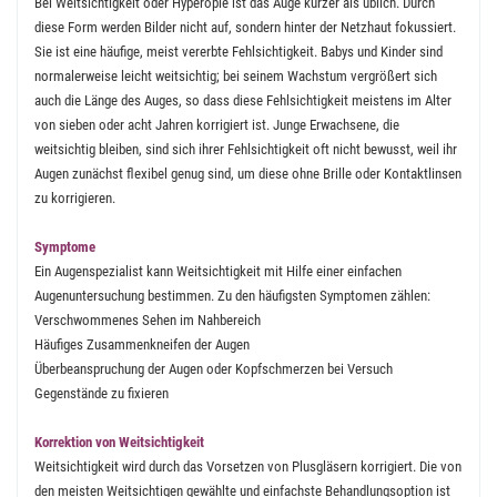
Bei Weitsichtigkeit oder Hyperopie ist das Auge kürzer als üblich. Durch
diese Form werden Bilder nicht auf, sondern hinter der Netzhaut fokussiert.
Sie ist eine häufige, meist vererbte Fehlsichtigkeit. Babys und Kinder sind
normalerweise leicht weitsichtig; bei seinem Wachstum vergrößert sich
auch die Länge des Auges, so dass diese Fehlsichtigkeit meistens im Alter
von sieben oder acht Jahren korrigiert ist. Junge Erwachsene, die
weitsichtig bleiben, sind sich ihrer Fehlsichtigkeit oft nicht bewusst, weil ihr
Augen zunächst flexibel genug sind, um diese ohne Brille oder Kontaktlinsen
zu korrigieren.
Symptome
Ein Augenspezialist kann Weitsichtigkeit mit Hilfe einer einfachen
Augenuntersuchung bestimmen. Zu den häufigsten Symptomen zählen:
Verschwommenes Sehen im Nahbereich
Häufiges Zusammenkneifen der Augen
Überbeanspruchung der Augen oder Kopfschmerzen bei Versuch
Gegenstände zu fixieren
Korrektion von Weitsichtigkeit
Weitsichtigkeit wird durch das Vorsetzen von Plusgläsern korrigiert. Die von
den meisten Weitsichtigen gewählte und einfachste Behandlungsoption ist