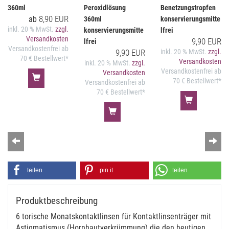
360ml
Peroxidlösung
Benetzungstropfen
8,90 EUR
ab
360ml
konservierungsmitte
inkl. 20 % MwSt.
zzgl.
konservierungsmitte
lfrei
Versandkosten
9,90 EUR
lfrei
Versandkostenfrei ab
9,90 EUR
inkl. 20 % MwSt.
zzgl.
70 € Bestellwert*
Versandkosten
inkl. 20 % MwSt.
zzgl.
Versandkostenfrei ab
Versandkosten
70 € Bestellwert*
Versandkostenfrei ab
70 € Bestellwert*
Zurück
Wei
teilen
pin it
teilen
Produktbeschreibung
6 torische Monatskontaktlinsen für Kontaktlinsenträger mit
Astigmatismus (Hornhautverkrümmung) die den heutigen