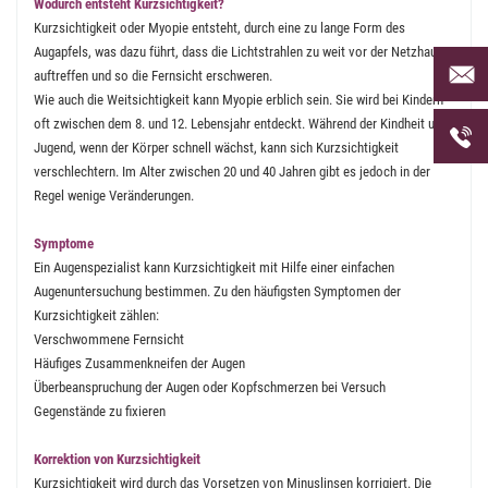
Wodurch entsteht Kurzsichtigkeit?
Kurzsichtigkeit oder Myopie entsteht, durch eine zu lange Form des
Augapfels, was dazu führt, dass die Lichtstrahlen zu weit vor der Netzhaut
Per Mai
auftreffen und so die Fernsicht erschweren.
uns an 
Wie auch die Weitsichtigkeit kann Myopie erblich sein. Sie wird bei Kindern
oft zwischen dem 8. und 12. Lebensjahr entdeckt. Während der Kindheit und
Telefon
Jugend, wenn der Körper schnell wächst, kann sich Kurzsichtigkeit
uns unt
verschlechtern. Im Alter zwischen 20 und 40 Jahren gibt es jedoch in der
Regel wenige Veränderungen.
Symptome
Ein Augenspezialist kann Kurzsichtigkeit mit Hilfe einer einfachen
Augenuntersuchung bestimmen. Zu den häufigsten Symptomen der
Kurzsichtigkeit zählen:
Verschwommene Fernsicht
Häufiges Zusammenkneifen der Augen
Überbeanspruchung der Augen oder Kopfschmerzen bei Versuch
Gegenstände zu fixieren
Korrektion von Kurzsichtigkeit
Kurzsichtigkeit wird durch das Vorsetzen von Minuslinsen korrigiert. Die