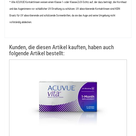
* Alle ACUVUE Kontaktlinsen weisen einen Klasse 1- oder Klasse-2-UV-Schtz auf, der dazu beiträgt, die Hornhaut
und das Augeninnere vor schädlicher UV-Strahlung zu schützen. UV absorbierende Kontaktlinsen sind KEIN
Ersatz für UV absorbierende und schützende Sonnenbrillen, da sie das Auge und seine Umgebung nicht
vollständig abdecken.
Kunden, die diesen Artikel kauften, haben auch
folgende Artikel bestellt: