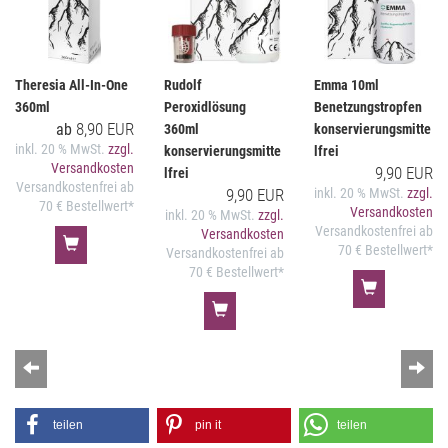
Theresia All-In-One
Rudolf
Emma 10ml
360ml
Peroxidlösung
Benetzungstropfen
8,90 EUR
ab
360ml
konservierungsmitte
inkl. 20 % MwSt.
zzgl.
konservierungsmitte
lfrei
Versandkosten
9,90 EUR
lfrei
Versandkostenfrei ab
9,90 EUR
inkl. 20 % MwSt.
zzgl.
70 € Bestellwert*
Versandkosten
inkl. 20 % MwSt.
zzgl.
Versandkostenfrei ab
Versandkosten
70 € Bestellwert*
Versandkostenfrei ab
70 € Bestellwert*
Zurück
Wei
teilen
pin it
teilen