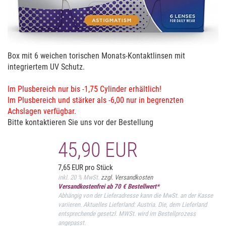
Box mit 6 weichen torischen Monats-Kontaktlinsen mit
integriertem UV Schutz.
Im Plusbereich nur bis -1,75 Cylinder erhältlich!
Im Plusbereich und stärker als -6,00 nur in begrenzten
Achslagen verfügbar.
Bitte kontaktieren Sie uns vor der Bestellung
45,90 EUR
7,65 EUR pro Stück
inkl. 20 % MwSt.
zzgl. Versandkosten
Versandkostenfrei ab 70 € Bestellwert*
Abhängig von der Lieferadresse kann die MwSt. an der Kasse
variieren. Aktuelles Lieferland: Austria. Die, dem Lieferland
entsprechende gesetzl. MWSt. wird im Bestellprozess
angepasst.