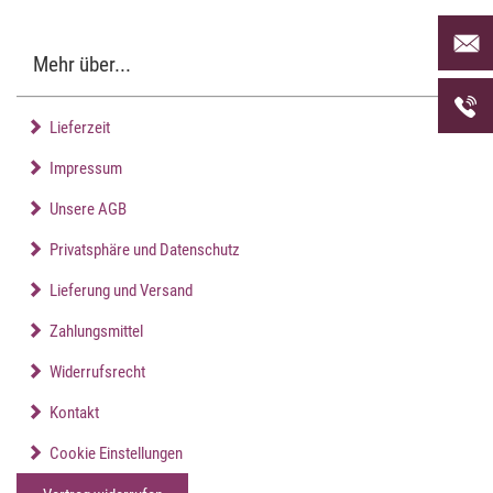
Per Mai
uns an 
Mehr über...
Telefon
uns unt
Lieferzeit
Impressum
Unsere AGB
Privatsphäre und Datenschutz
Lieferung und Versand
Zahlungsmittel
Widerrufsrecht
Kontakt
Cookie Einstellungen