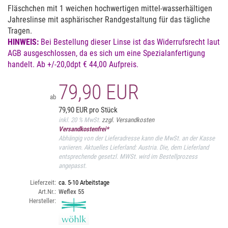
Fläschchen mit 1 weichen hochwertigen mittel-wasserhältigen
Jahreslinse mit asphärischer Randgestaltung für das tägliche
Tragen.
HINWEIS:
Bei Bestellung dieser Linse ist das Widerrufsrecht laut
AGB ausgeschlossen, da es sich um eine Spezialanfertigung
handelt. Ab +/-20,0dpt € 44,00 Aufpreis.
79,90 EUR
ab
79,90 EUR pro Stück
inkl. 20 % MwSt.
zzgl. Versandkosten
Versandkostenfrei*
Abhängig von der Lieferadresse kann die MwSt. an der Kasse
variieren. Aktuelles Lieferland: Austria. Die, dem Lieferland
entsprechende gesetzl. MWSt. wird im Bestellprozess
angepasst.
Lieferzeit:
ca. 5-10 Arbeitstage
Art.Nr.:
Weflex 55
Hersteller: