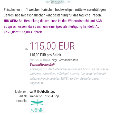
Fläschchen mit 1 weichen torischen hochwertigen mittel-wasserhältigen
Jahreslinse mit asphärischer Randgestaltung für das tägliche Tragen.
HINWEIS:
Bei Bestellung dieser Linse ist das Widerrufsrecht laut AGB
ausgeschlossen, da es sich um eine Spezialanfertigung handelt. Ab
+/-20,0dpt € 44,00 Aufpreis
.
115,00 EUR
ab
115,00 EUR pro Stück
inkl. 20 % MwSt.
zzgl. Versandkosten
Versandkostenfrei*
Abhängig von der Lieferadresse kann die MwSt. an der Kasse
variieren. Aktuelles Lieferland: Austria. Die, dem Lieferland
entsprechende gesetzl. MWSt. wird im Bestellprozess
angepasst.
Lieferzeit:
ca. 5-10 Arbeitstage
Art.Nr.:
Weflex 55 Toric -4,0Zyl
Hersteller: