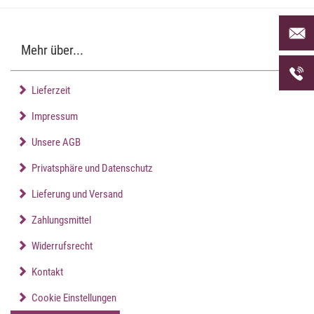
Per Mai
uns an 
Mehr über...
Telefon
uns unt
Lieferzeit
Impressum
Unsere AGB
Privatsphäre und Datenschutz
Lieferung und Versand
Zahlungsmittel
Widerrufsrecht
Kontakt
Cookie Einstellungen